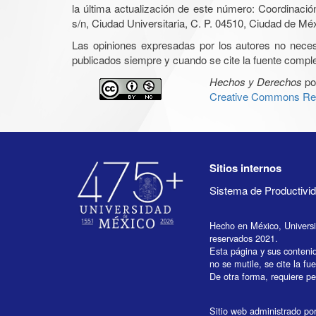
la última actualización de este número: Coordinaci
s/n, Ciudad Universitaria, C. P. 04510, Ciudad de Mé
Las opiniones expresadas por los autores no necesar
publicados siempre y cuando se cite la fuente complet
Hechos y Derechos
po
Creative Commons Rec
Sitios internos
Sistema de Productiv
Hecho en México, Univers
reservados 2021.
Esta página y sus conteni
no se mutile, se cite la fu
De otra forma, requiere per
Sitio web administrado por 