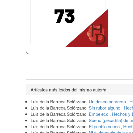
Detalles
Artículos más leídos del mismo autor/a
del
Luis de la Barreda Solórzano,
Un deseo perverso
,
H
artículo
Luis de la Barreda Solórzano,
Sin rubor alguno
,
Hech
Luis de la Barreda Solórzano,
Embeleco
,
Hechos y 
Luis de la Barreda Solórzano,
Sueño (pesadilla) de 
Luis de la Barreda Solórzano,
El pueblo bueno
,
Hech
Luis de la Barreda Solórzano,
Ni el demonio de los c