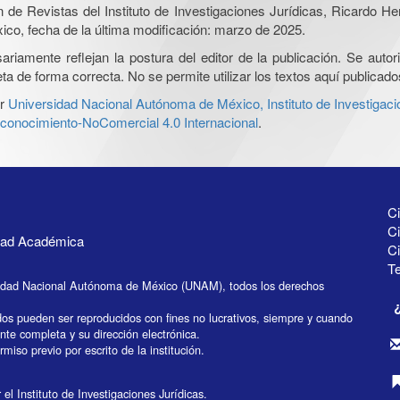
ón de Revistas del Instituto de Investigaciones Jurídicas, Ricardo 
xico, fecha de la última modificación: marzo de 2025.
iamente reflejan la postura del editor de la publicación. Se autoriz
a de forma correcta. No se permite utilizar los textos aquí publicad
r
Universidad Nacional Autónoma de México, Instituto de Investigaci
onocimiento-NoComercial 4.0 Internacional
.
Ci
Ci
idad Académica
C
Te
idad Nacional Autónoma de México (UNAM), todos los derechos
dos pueden ser reproducidos con fines no lucrativos, siempre y cuando
ente completa y su dirección electrónica.
miso previo por escrito de la institución.
el Instituto de Investigaciones Jurídicas.