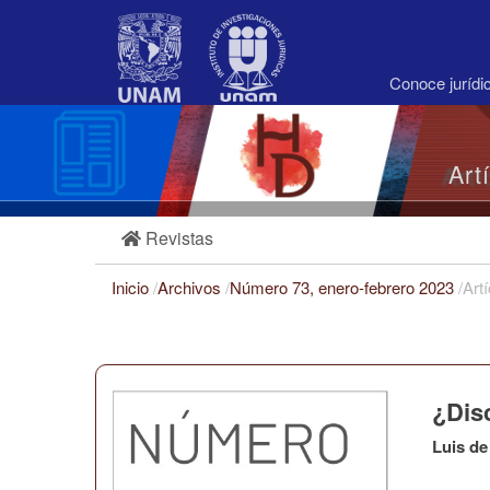
Navegación
principal
Contenido
principal
Conoce juríd
Barra
lateral
Art
Revistas
Inicio
/
Archivos
/
Número 73, enero-febrero 2023
/
Art
¿Dis
Luis de