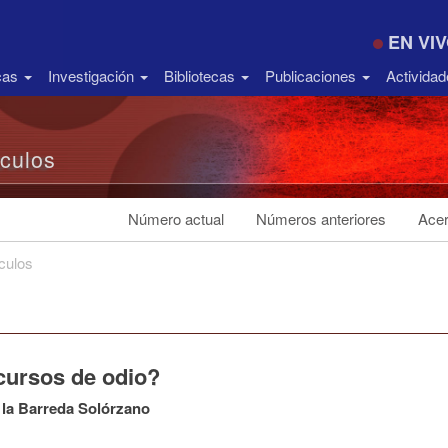
EN VI
icas
Investigación
Bibliotecas
Publicaciones
Activida
ículos
Número actual
Números anteriores
Acer
ículos
cursos de odio?
 la Barreda Solórzano