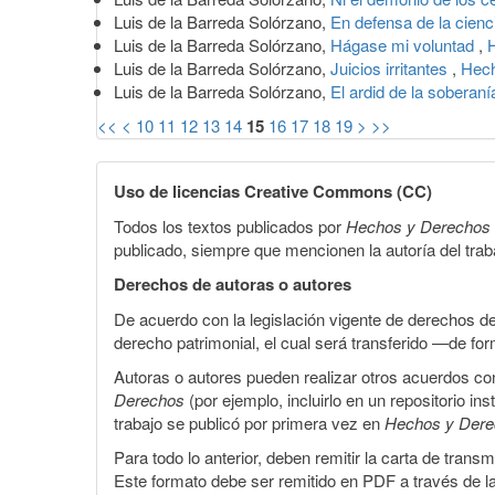
Luis de la Barreda Solórzano,
En defensa de la cien
Luis de la Barreda Solórzano,
Hágase mi voluntad
,
Luis de la Barreda Solórzano,
Juicios irritantes
,
Hech
Luis de la Barreda Solórzano,
El ardid de la soberan
<<
<
10
11
12
13
14
15
16
17
18
19
>
>>
Uso de licencias Creative Commons (CC)
Todos los textos publicados por
Hechos y Derechos
publicado, siempre que mencionen la autoría del trabaj
Derechos de autoras o autores
De acuerdo con la legislación vigente de derechos d
derecho patrimonial, el cual será transferido —de f
Autoras o autores pueden realizar otros acuerdos cont
Derechos
(por ejemplo, incluirlo en un repositorio in
trabajo se publicó por primera vez en
Hechos y Der
Para todo lo anterior, deben remitir la carta de tran
Este formato debe ser remitido en PDF a través de l