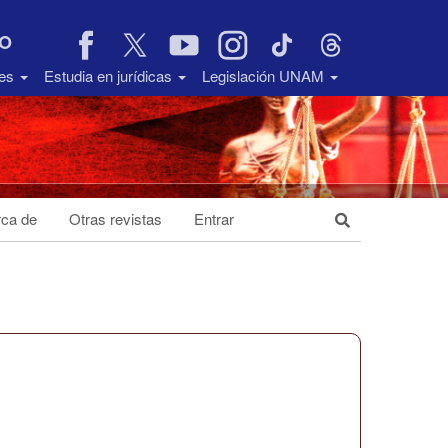
VO
des
Estudia en jurídicas
Legislación UNAM
ca de
Otras revistas
Entrar