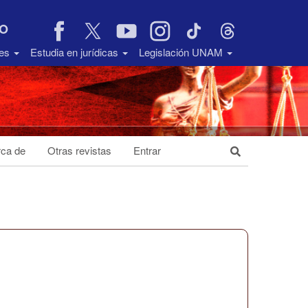
VO
des
Estudia en jurídicas
Legislación UNAM
ca de
Otras revistas
Entrar