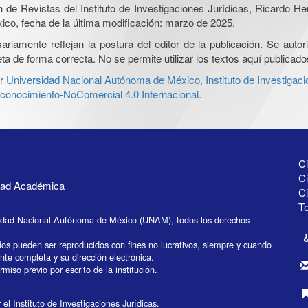
ón de Revistas del Instituto de Investigaciones Jurídicas, Ricardo 
xico, fecha de la última modificación: marzo de 2025.
iamente reflejan la postura del editor de la publicación. Se autoriz
a de forma correcta. No se permite utilizar los textos aquí publicad
r
Universidad Nacional Autónoma de México, Instituto de Investigaci
onocimiento-NoComercial 4.0 Internacional
.
Ci
Ci
idad Académica
C
Te
idad Nacional Autónoma de México (UNAM), todos los derechos
dos pueden ser reproducidos con fines no lucrativos, siempre y cuando
ente completa y su dirección electrónica.
miso previo por escrito de la institución.
el Instituto de Investigaciones Jurídicas.