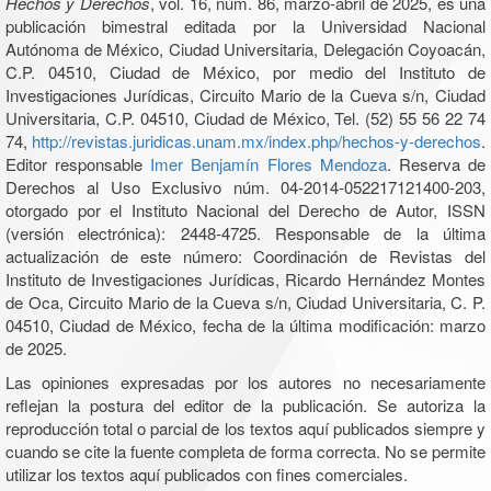
Hechos y Derechos
, vol. 16, núm. 86, marzo-abril de 2025, es una
publicación bimestral editada por la Universidad Nacional
Autónoma de México, Ciudad Universitaria, Delegación Coyoacán,
C.P. 04510, Ciudad de México, por medio del Instituto de
Investigaciones Jurídicas, Circuito Mario de la Cueva s/n, Ciudad
Universitaria, C.P. 04510, Ciudad de México, Tel. (52) 55 56 22 74
74,
http://revistas.juridicas.unam.mx/index.php/hechos-y-derechos
.
Editor responsable
Imer Benjamín Flores Mendoza
. Reserva de
Derechos al Uso Exclusivo núm. 04-2014-052217121400-203,
otorgado por el Instituto Nacional del Derecho de Autor, ISSN
(versión electrónica): 2448-4725. Responsable de la última
actualización de este número: Coordinación de Revistas del
Instituto de Investigaciones Jurídicas, Ricardo Hernández Montes
de Oca, Circuito Mario de la Cueva s/n, Ciudad Universitaria, C. P.
04510, Ciudad de México, fecha de la última modificación: marzo
de 2025.
Las opiniones expresadas por los autores no necesariamente
reflejan la postura del editor de la publicación. Se autoriza la
reproducción total o parcial de los textos aquí publicados siempre y
cuando se cite la fuente completa de forma correcta. No se permite
utilizar los textos aquí publicados con fines comerciales.