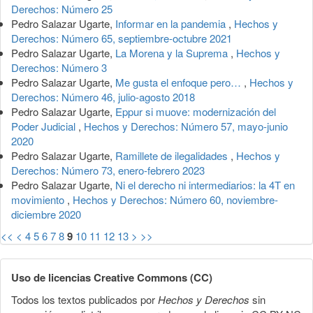
Derechos: Número 25
Pedro Salazar Ugarte,
Informar en la pandemia
,
Hechos y
Derechos: Número 65, septiembre-octubre 2021
Pedro Salazar Ugarte,
La Morena y la Suprema
,
Hechos y
Derechos: Número 3
Pedro Salazar Ugarte,
Me gusta el enfoque pero…
,
Hechos y
Derechos: Número 46, julio-agosto 2018
Pedro Salazar Ugarte,
Eppur si muove: modernización del
Poder Judicial
,
Hechos y Derechos: Número 57, mayo-junio
2020
Pedro Salazar Ugarte,
Ramillete de ilegalidades
,
Hechos y
Derechos: Número 73, enero-febrero 2023
Pedro Salazar Ugarte,
Ni el derecho ni intermediarios: la 4T en
movimiento
,
Hechos y Derechos: Número 60, noviembre-
diciembre 2020
<<
<
4
5
6
7
8
9
10
11
12
13
>
>>
Uso de licencias Creative Commons (CC)
Todos los textos publicados por
Hechos y Derechos
sin