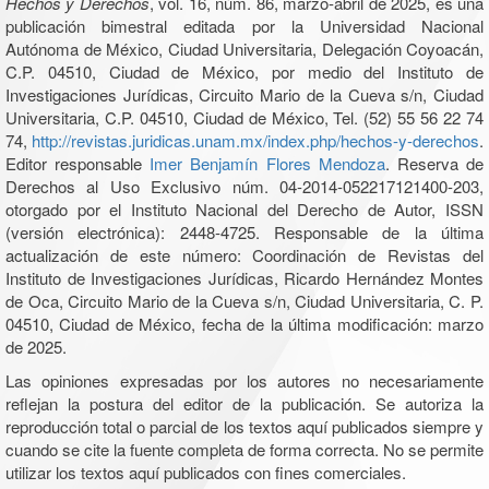
Hechos y Derechos
, vol. 16, núm. 86, marzo-abril de 2025, es una
publicación bimestral editada por la Universidad Nacional
Autónoma de México, Ciudad Universitaria, Delegación Coyoacán,
C.P. 04510, Ciudad de México, por medio del Instituto de
Investigaciones Jurídicas, Circuito Mario de la Cueva s/n, Ciudad
Universitaria, C.P. 04510, Ciudad de México, Tel. (52) 55 56 22 74
74,
http://revistas.juridicas.unam.mx/index.php/hechos-y-derechos
.
Editor responsable
Imer Benjamín Flores Mendoza
. Reserva de
Derechos al Uso Exclusivo núm. 04-2014-052217121400-203,
otorgado por el Instituto Nacional del Derecho de Autor, ISSN
(versión electrónica): 2448-4725. Responsable de la última
actualización de este número: Coordinación de Revistas del
Instituto de Investigaciones Jurídicas, Ricardo Hernández Montes
de Oca, Circuito Mario de la Cueva s/n, Ciudad Universitaria, C. P.
04510, Ciudad de México, fecha de la última modificación: marzo
de 2025.
Las opiniones expresadas por los autores no necesariamente
reflejan la postura del editor de la publicación. Se autoriza la
reproducción total o parcial de los textos aquí publicados siempre y
cuando se cite la fuente completa de forma correcta. No se permite
utilizar los textos aquí publicados con fines comerciales.