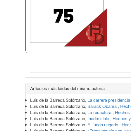
Detalles
Artículos más leídos del mismo autor/a
del
Luis de la Barreda Solórzano,
La carrera presidenci
artículo
Luis de la Barreda Solórzano,
Barack Obama
,
Hecho
Luis de la Barreda Solórzano,
La recaptura
,
Hechos 
Luis de la Barreda Solórzano,
Inadmisible
,
Hechos y
Luis de la Barreda Solórzano,
El fuego negado
,
Hech
Luis de la Barreda Solórzano,
¿Transigencia con los