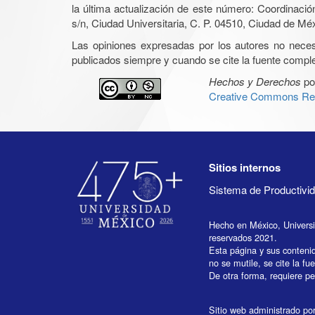
la última actualización de este número: Coordinaci
s/n, Ciudad Universitaria, C. P. 04510, Ciudad de Mé
Las opiniones expresadas por los autores no necesar
publicados siempre y cuando se cite la fuente complet
Hechos y Derechos
po
Creative Commons Rec
Sitios internos
Sistema de Productiv
Hecho en México, Univers
reservados 2021.
Esta página y sus conteni
no se mutile, se cite la fu
De otra forma, requiere per
Sitio web administrado por 