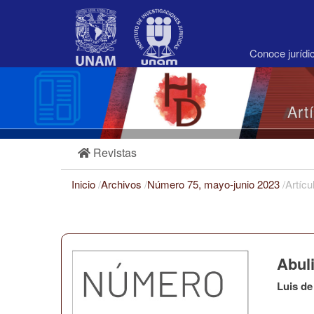
Navegación
principal
Contenido
principal
Conoce juríd
Barra
lateral
Art
Revistas
Inicio
/
Archivos
/
Número 75, mayo-junio 2023
/
Artícu
Abuli
Luis de