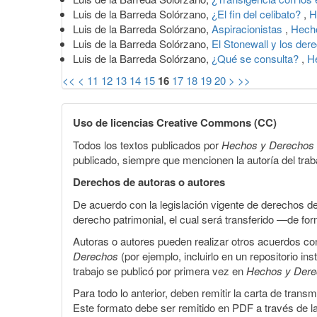
Luis de la Barreda Solórzano,
¿El fin del celibato?
,
H
Luis de la Barreda Solórzano,
Aspiracionistas
,
Hecho
Luis de la Barreda Solórzano,
El Stonewall y los dere
Luis de la Barreda Solórzano,
¿Qué se consulta?
,
H
<<
<
11
12
13
14
15
16
17
18
19
20
>
>>
Uso de licencias Creative Commons (CC)
Todos los textos publicados por
Hechos y Derechos
publicado, siempre que mencionen la autoría del trabaj
Derechos de autoras o autores
De acuerdo con la legislación vigente de derechos d
derecho patrimonial, el cual será transferido —de f
Autoras o autores pueden realizar otros acuerdos cont
Derechos
(por ejemplo, incluirlo en un repositorio in
trabajo se publicó por primera vez en
Hechos y Der
Para todo lo anterior, deben remitir la carta de tran
Este formato debe ser remitido en PDF a través de l