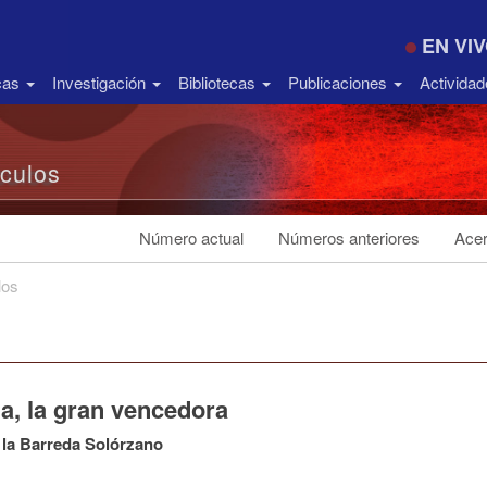
EN VI
icas
Investigación
Bibliotecas
Publicaciones
Activida
ículos
Número actual
Números anteriores
Acer
los
a, la gran vencedora
 la Barreda Solórzano