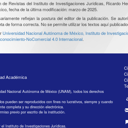
ón de Revistas del Instituto de Investigaciones Jurídicas, Ricardo 
xico, fecha de la última modificación: marzo de 2025.
iamente reflejan la postura del editor de la publicación. Se autoriz
a de forma correcta. No se permite utilizar los textos aquí publicad
r
Universidad Nacional Autónoma de México, Instituto de Investigaci
onocimiento-NoComercial 4.0 Internacional
.
Ci
Ci
idad Académica
C
Te
idad Nacional Autónoma de México (UNAM), todos los derechos
dos pueden ser reproducidos con fines no lucrativos, siempre y cuando
ente completa y su dirección electrónica.
miso previo por escrito de la institución.
el Instituto de Investigaciones Jurídicas.