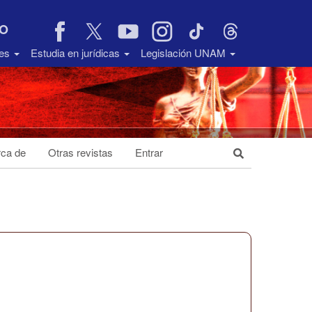
VO
des
Estudia en jurídicas
Legislación UNAM
ca de
Otras revistas
Entrar