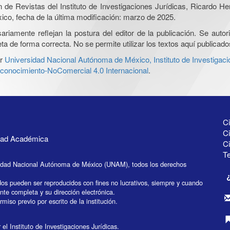
ón de Revistas del Instituto de Investigaciones Jurídicas, Ricardo 
xico, fecha de la última modificación: marzo de 2025.
iamente reflejan la postura del editor de la publicación. Se autoriz
a de forma correcta. No se permite utilizar los textos aquí publicad
r
Universidad Nacional Autónoma de México, Instituto de Investigaci
onocimiento-NoComercial 4.0 Internacional
.
Ci
Ci
idad Académica
C
Te
idad Nacional Autónoma de México (UNAM), todos los derechos
dos pueden ser reproducidos con fines no lucrativos, siempre y cuando
ente completa y su dirección electrónica.
miso previo por escrito de la institución.
el Instituto de Investigaciones Jurídicas.