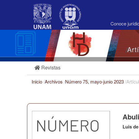
Navegación
principal
Contenido
principal
Conoce juríd
Barra
lateral
Art
Revistas
Inicio
/
Archivos
/
Número 75, mayo-junio 2023
/
Artícu
Abuli
Luis de