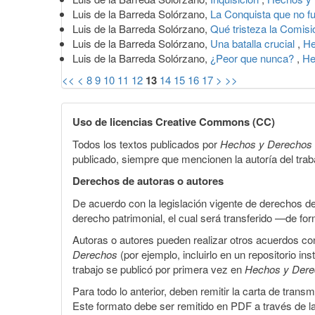
Luis de la Barreda Solórzano,
La Conquista que no f
Luis de la Barreda Solórzano,
Qué tristeza la Comi
Luis de la Barreda Solórzano,
Una batalla crucial
,
He
Luis de la Barreda Solórzano,
¿Peor que nunca?
,
He
<<
<
8
9
10
11
12
13
14
15
16
17
>
>>
Uso de licencias Creative Commons (CC)
Todos los textos publicados por
Hechos y Derechos
publicado, siempre que mencionen la autoría del trabaj
Derechos de autoras o autores
De acuerdo con la legislación vigente de derechos d
derecho patrimonial, el cual será transferido —de f
Autoras o autores pueden realizar otros acuerdos cont
Derechos
(por ejemplo, incluirlo en un repositorio in
trabajo se publicó por primera vez en
Hechos y Der
Para todo lo anterior, deben remitir la carta de tran
Este formato debe ser remitido en PDF a través de l