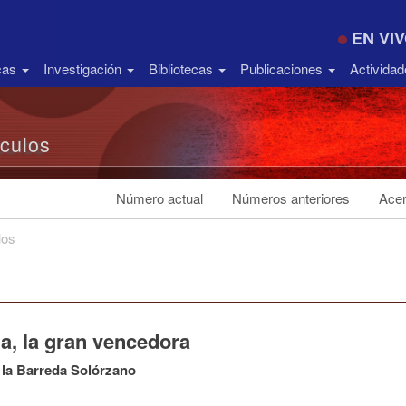
EN VI
icas
Investigación
Bibliotecas
Publicaciones
Activida
ículos
Número actual
Números anteriores
Acer
los
a, la gran vencedora
 la Barreda Solórzano