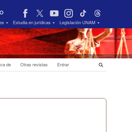
VO
des
Estudia en jurídicas
Legislación UNAM
ca de
Otras revistas
Entrar