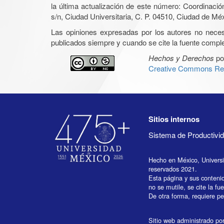
la última actualización de este número: Coordinaci
s/n, Ciudad Universitaria, C. P. 04510, Ciudad de Mé
Las opiniones expresadas por los autores no necesar
publicados siempre y cuando se cite la fuente complet
Hechos y Derechos
po
Creative Commons Rec
Sitios internos
Sistema de Productiv
Hecho en México, Univers
reservados 2021.
Esta página y sus conteni
no se mutile, se cite la fu
De otra forma, requiere per
Sitio web administrado por 