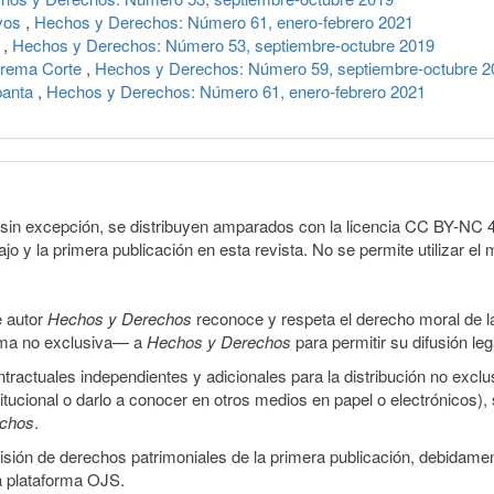
ivos
,
Hechos y Derechos: Número 61, enero-febrero 2021
o
,
Hechos y Derechos: Número 53, septiembre-octubre 2019
prema Corte
,
Hechos y Derechos: Número 59, septiembre-octubre 2
panta
,
Hechos y Derechos: Número 61, enero-febrero 2021
sin excepción, se distribuyen amparados con la licencia CC BY-NC 4.0 
o y la primera publicación en esta revista. No se permite utilizar el 
e autor
Hechos y Derechos
reconoce y respeta el derecho moral de las
orma no exclusiva— a
Hechos y Derechos
para permitir su difusión le
ractuales independientes y adicionales para la distribución no exclus
stitucional o darlo a conocer en otros medios en papel o electrónicos)
echos
.
smisión de derechos patrimoniales de la primera publicación, debidamen
a plataforma OJS.