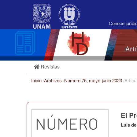
Navegación
principal
Contenido
principal
Conoce juríd
Barra
lateral
Art
Revistas
Inicio
/
Archivos
/
Número 75, mayo-junio 2023
/
Artícu
El P
Luis de