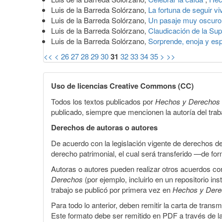
Luis de la Barreda Solórzano,
La fortuna de seguir v
Luis de la Barreda Solórzano,
Un pasaje muy oscur
Luis de la Barreda Solórzano,
Claudicación de la Su
Luis de la Barreda Solórzano,
Sorprende, enoja y es
<<
<
26
27
28
29
30
31
32
33
34
35
>
>>
Uso de licencias Creative Commons (CC)
Todos los textos publicados por
Hechos y Derechos
publicado, siempre que mencionen la autoría del trabaj
Derechos de autoras o autores
De acuerdo con la legislación vigente de derechos d
derecho patrimonial, el cual será transferido —de f
Autoras o autores pueden realizar otros acuerdos cont
Derechos
(por ejemplo, incluirlo en un repositorio in
trabajo se publicó por primera vez en
Hechos y Der
Para todo lo anterior, deben remitir la carta de tran
Este formato debe ser remitido en PDF a través de l