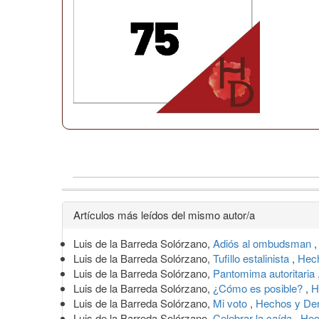
Detalles
Artículos más leídos del mismo autor/a
del
Luis de la Barreda Solórzano,
Adiós al ombudsman
artículo
Luis de la Barreda Solórzano,
Tufillo estalinista
,
Hech
Luis de la Barreda Solórzano,
Pantomima autoritaria
Luis de la Barreda Solórzano,
¿Cómo es posible?
,
H
Luis de la Barreda Solórzano,
Mi voto
,
Hechos y Der
Luis de la Barreda Solórzano,
Celebrar la caída
,
Hec