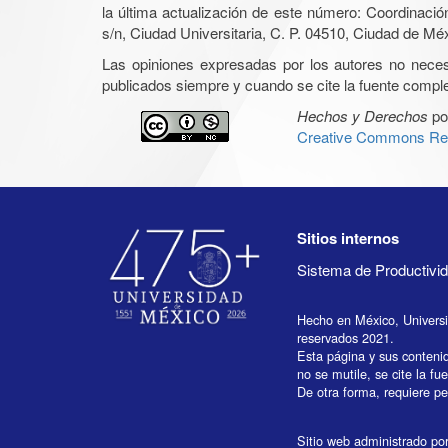
la última actualización de este número: Coordinaci
s/n, Ciudad Universitaria, C. P. 04510, Ciudad de Mé
Las opiniones expresadas por los autores no necesar
publicados siempre y cuando se cite la fuente complet
Hechos y Derechos
po
Creative Commons Rec
Sitios internos
Sistema de Productiv
Hecho en México, Univers
reservados 2021.
Esta página y sus conteni
no se mutile, se cite la fu
De otra forma, requiere per
Sitio web administrado por 