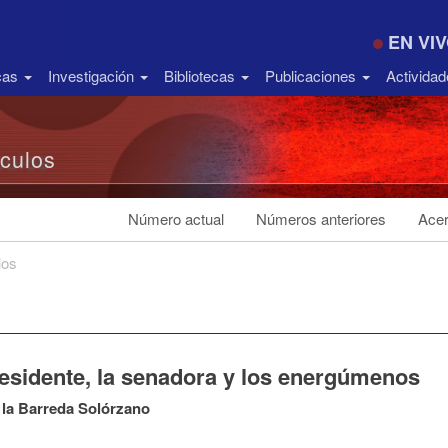
EN VI
icas
Investigación
Bibliotecas
Publicaciones
Activida
ículos
Número actual
Números anteriores
Acer
los
residente, la senadora y los energúmenos
 la Barreda Solórzano