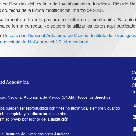
ón de Revistas del Instituto de Investigaciones Jurídicas, Ricardo 
xico, fecha de la última modificación: marzo de 2025.
iamente reflejan la postura del editor de la publicación. Se autoriz
a de forma correcta. No se permite utilizar los textos aquí publicad
r
Universidad Nacional Autónoma de México, Instituto de Investigaci
onocimiento-NoComercial 4.0 Internacional
.
Ci
Ci
idad Académica
C
Te
idad Nacional Autónoma de México (UNAM), todos los derechos
dos pueden ser reproducidos con fines no lucrativos, siempre y cuando
ente completa y su dirección electrónica.
miso previo por escrito de la institución.
el Instituto de Investigaciones Jurídicas.