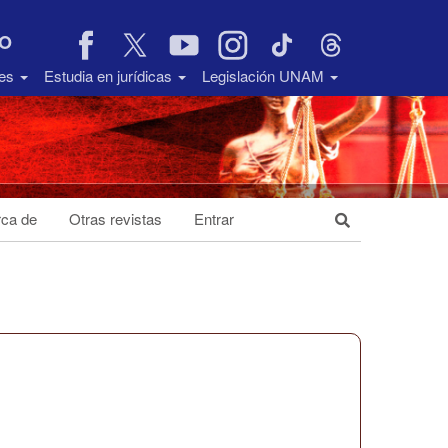
VO
des
Estudia en jurídicas
Legislación UNAM
ca de
Otras revistas
Entrar