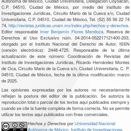
Autónoma de México, Ciudad Universitaria, Delegación Coyoacán,
C.P. 04510, Ciudad de México, por medio del Instituto de
Investigaciones Jurídicas, Circuito Mario de la Cueva s/n, Ciudad
Universitaria, C.P. 04510, Ciudad de México, Tel. (52) 55 56 22 74
74,
http://revistas.juridicas.unam.mx/index.php/hechos-y-derechos
.
Editor responsable
Imer Benjamín Flores Mendoza
. Reserva de
Derechos al Uso Exclusivo núm. 04-2014-052217121400-203,
otorgado por el Instituto Nacional del Derecho de Autor, ISSN
(versión electrónica): 2448-4725. Responsable de la última
actualización de este número: Coordinación de Revistas del
Instituto de Investigaciones Jurídicas, Ricardo Hernández Montes
de Oca, Circuito Mario de la Cueva s/n, Ciudad Universitaria, C. P.
04510, Ciudad de México, fecha de la última modificación: marzo
de 2025.
Las opiniones expresadas por los autores no necesariamente
reflejan la postura del editor de la publicación. Se autoriza la
reproducción total o parcial de los textos aquí publicados siempre y
cuando se cite la fuente completa de forma correcta. No se permite
utilizar los textos aquí publicados con fines comerciales.
Hechos y Derechos
por
Universidad Nacional
Autónoma de México, Instituto de Investigaciones