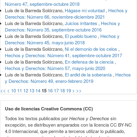
Número 47, septiembre-octubre 2018
Luis de la Barreda Solórzano,
Hágase mi voluntad
,
Hechos y
Derechos: Número 66, noviembre-diciembre 2021
Luis de la Barreda Solórzano,
Juicios irritantes
,
Hechos y
Derechos: Número 35, septiembre-octubre 2016
Luis de la Barreda Solórzano,
El pueblo bueno
,
Hechos y
Derechos: Número 45, mayo-junio 2018
Luis de la Barreda Solórzano,
Ni el demonio de los celos
,
Hechos y Derechos: Número 41, septiembre-octubre 2017
Luis de la Barreda Solórzano,
En defensa de la ciencia
,
Hechos y Derechos: Número 57, mayo-junio 2020
Luis de la Barreda Solórzano,
El ardid de la soberanía
,
Hechos
y Derechos: Número 49, enero-febrero 2019
<<
<
10
11
12
13
14
15
16
17
18
19
>
>>
Uso de licencias Creative Commons (CC)
Todos los textos publicados por
Hechos y Derechos
sin
excepción, se distribuyen amparados con la licencia CC BY-NC
4.0 Internacional, que permite a terceros utilizar lo publicado,