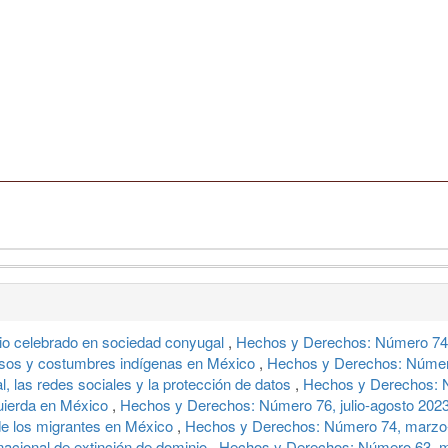
io celebrado en sociedad conyugal
,
Hechos y Derechos: Número 74,
 usos y costumbres indígenas en México
,
Hechos y Derechos: Númer
cial, las redes sociales y la protección de datos
,
Hechos y Derechos: N
quierda en México
,
Hechos y Derechos: Número 76, julio-agosto 202
 de los migrantes en México
,
Hechos y Derechos: Número 74, marzo-
 nacional de extinción de dominio
,
Hechos y Derechos: Número 63, m