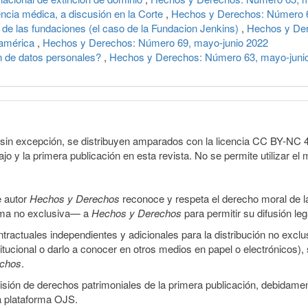
encia médica, a discusión en la Corte
,
Hechos y Derechos: Número 6
a de las fundaciones (el caso de la Fundacion Jenkins)
,
Hechos y Der
noamérica
,
Hechos y Derechos: Número 69, mayo-junio 2022
n de datos personales?
,
Hechos y Derechos: Número 63, mayo-juni
sin excepción, se distribuyen amparados con la licencia CC BY-NC 4.0 
o y la primera publicación en esta revista. No se permite utilizar el 
e autor
Hechos y Derechos
reconoce y respeta el derecho moral de las
orma no exclusiva— a
Hechos y Derechos
para permitir su difusión le
ractuales independientes y adicionales para la distribución no exclus
stitucional o darlo a conocer en otros medios en papel o electrónicos)
echos
.
smisión de derechos patrimoniales de la primera publicación, debidamen
a plataforma OJS.