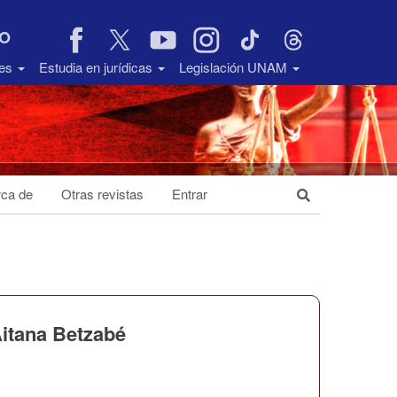
VO
des
Estudia en jurídicas
Legislación UNAM
ca de
Otras revistas
Entrar
Aitana Betzabé