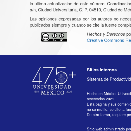
la última actualización de este número: Coordinaci
s/n, Ciudad Universitaria, C. P. 04510, Ciudad de Mé
Las opiniones expresadas por los autores no necesar
publicados siempre y cuando se cite la fuente complet
Hechos y Derechos
po
Creative Commons Rec
Sitios internos
Sistema de Productiv
Hecho en México, Univers
reservados 2021.
Esta página y sus conteni
no se mutile, se cite la fu
De otra forma, requiere per
Sitio web administrado por 