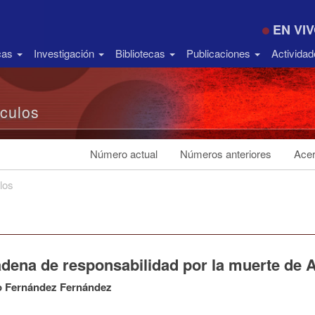
EN VI
icas
Investigación
Bibliotecas
Publicaciones
Activida
ículos
Número actual
Números anteriores
Acer
los
adena de responsabilidad por la muerte de 
o Fernández Fernández