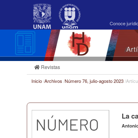
Navegación
principal
Contenido
principal
Conoce juríd
Barra
lateral
Art
Revistas
Inicio
/
Archivos
/
Número 76, julio-agosto 2023
/
Artícu
La c
Antoni