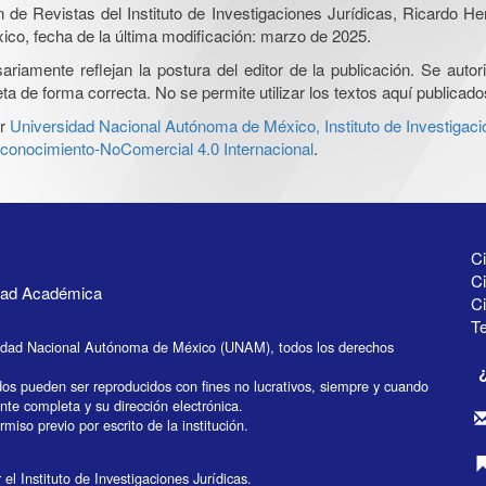
ón de Revistas del Instituto de Investigaciones Jurídicas, Ricardo 
xico, fecha de la última modificación: marzo de 2025.
iamente reflejan la postura del editor de la publicación. Se autoriz
a de forma correcta. No se permite utilizar los textos aquí publicad
r
Universidad Nacional Autónoma de México, Instituto de Investigaci
onocimiento-NoComercial 4.0 Internacional
.
Ci
Ci
idad Académica
C
Te
idad Nacional Autónoma de México (UNAM), todos los derechos
dos pueden ser reproducidos con fines no lucrativos, siempre y cuando
ente completa y su dirección electrónica.
miso previo por escrito de la institución.
el Instituto de Investigaciones Jurídicas.