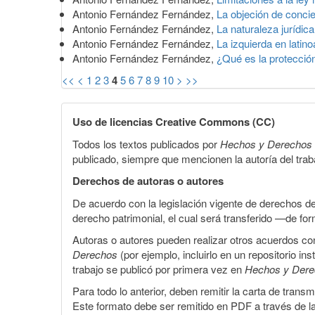
Antonio Fernández Fernández,
La objeción de conci
Antonio Fernández Fernández,
La naturaleza jurídic
Antonio Fernández Fernández,
La izquierda en lati
Antonio Fernández Fernández,
¿Qué es la protecció
<<
<
1
2
3
4
5
6
7
8
9
10
>
>>
Uso de licencias Creative Commons (CC)
Todos los textos publicados por
Hechos y Derechos
publicado, siempre que mencionen la autoría del trabaj
Derechos de autoras o autores
De acuerdo con la legislación vigente de derechos d
derecho patrimonial, el cual será transferido —de f
Autoras o autores pueden realizar otros acuerdos cont
Derechos
(por ejemplo, incluirlo en un repositorio in
trabajo se publicó por primera vez en
Hechos y Der
Para todo lo anterior, deben remitir la carta de tran
Este formato debe ser remitido en PDF a través de l