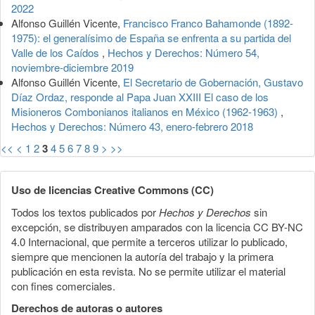
2022
Alfonso Guillén Vicente,
Francisco Franco Bahamonde (1892-
1975): el generalísimo de España se enfrenta a su partida del
Valle de los Caídos
,
Hechos y Derechos: Número 54,
noviembre-diciembre 2019
Alfonso Guillén Vicente,
El Secretario de Gobernación, Gustavo
Díaz Ordaz, responde al Papa Juan XXIII El caso de los
Misioneros Combonianos italianos en México (1962-1963)
,
Hechos y Derechos: Número 43, enero-febrero 2018
<<
<
1
2
3
4
5
6
7
8
9
>
>>
Uso de licencias Creative Commons (CC)
Todos los textos publicados por
Hechos y Derechos
sin
excepción, se distribuyen amparados con la licencia CC BY-NC
4.0 Internacional, que permite a terceros utilizar lo publicado,
siempre que mencionen la autoría del trabajo y la primera
publicación en esta revista. No se permite utilizar el material
con fines comerciales.
Derechos de autoras o autores