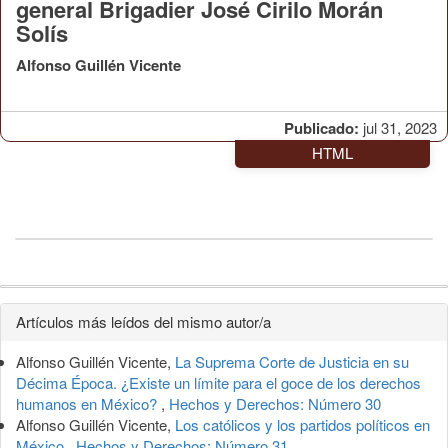
general Brigadier José Cirilo Morán
Solís
Alfonso Guillén Vicente
Publicado:
jul 31, 2023
HTML
Detalles
Artículos más leídos del mismo autor/a
del
Alfonso Guillén Vicente,
La Suprema Corte de Justicia en su
artículo
Décima Época. ¿Existe un límite para el goce de los derechos
humanos en México?
,
Hechos y Derechos: Número 30
Alfonso Guillén Vicente,
Los católicos y los partidos políticos en
México
,
Hechos y Derechos: Número 31