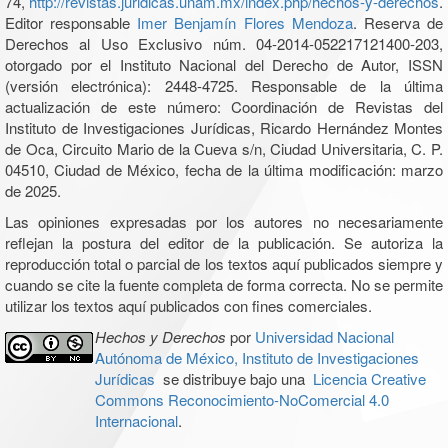
74,
http://revistas.juridicas.unam.mx/index.php/hechos-y-derechos
.
Editor responsable
Imer Benjamín Flores Mendoza
. Reserva de
Derechos al Uso Exclusivo núm. 04-2014-052217121400-203,
otorgado por el Instituto Nacional del Derecho de Autor, ISSN
(versión electrónica): 2448-4725. Responsable de la última
actualización de este número: Coordinación de Revistas del
Instituto de Investigaciones Jurídicas, Ricardo Hernández Montes
de Oca, Circuito Mario de la Cueva s/n, Ciudad Universitaria, C. P.
04510, Ciudad de México, fecha de la última modificación: marzo
de 2025.
Las opiniones expresadas por los autores no necesariamente
reflejan la postura del editor de la publicación. Se autoriza la
reproducción total o parcial de los textos aquí publicados siempre y
cuando se cite la fuente completa de forma correcta. No se permite
utilizar los textos aquí publicados con fines comerciales.
Hechos y Derechos
por
Universidad Nacional
Autónoma de México, Instituto de Investigaciones
Jurídicas
se distribuye bajo una
Licencia Creative
Commons Reconocimiento-NoComercial 4.0
Internacional
.