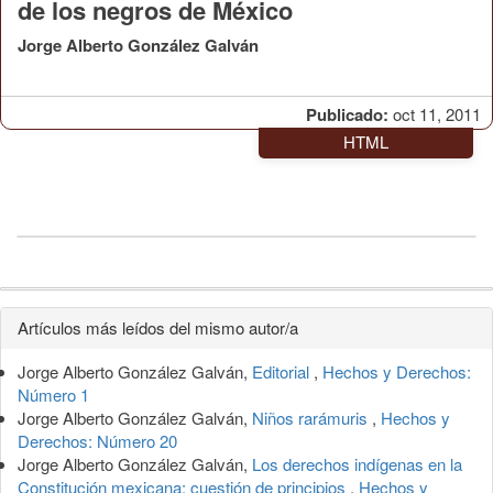
de los negros de México
Jorge Alberto González Galván
Publicado:
oct 11, 2011
HTML
Detalles
Artículos más leídos del mismo autor/a
del
Jorge Alberto González Galván,
Editorial
,
Hechos y Derechos:
artículo
Número 1
Jorge Alberto González Galván,
Niños rarámuris
,
Hechos y
Derechos: Número 20
Jorge Alberto González Galván,
Los derechos indígenas en la
Constitución mexicana: cuestión de principios
,
Hechos y