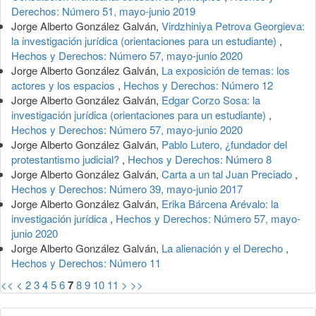
Derechos: Número 51, mayo-junio 2019
Jorge Alberto González Galván,
Virdzhiniya Petrova Georgieva:
la investigación jurídica (orientaciones para un estudiante)
,
Hechos y Derechos: Número 57, mayo-junio 2020
Jorge Alberto González Galván,
La exposición de temas: los
actores y los espacios
,
Hechos y Derechos: Número 12
Jorge Alberto González Galván,
Edgar Corzo Sosa: la
investigación jurídica (orientaciones para un estudiante)
,
Hechos y Derechos: Número 57, mayo-junio 2020
Jorge Alberto González Galván,
Pablo Lutero, ¿fundador del
protestantismo judicial?
,
Hechos y Derechos: Número 8
Jorge Alberto González Galván,
Carta a un tal Juan Preciado
,
Hechos y Derechos: Número 39, mayo-junio 2017
Jorge Alberto González Galván,
Erika Bárcena Arévalo: la
investigación jurídica
,
Hechos y Derechos: Número 57, mayo-
junio 2020
Jorge Alberto González Galván,
La alienación y el Derecho
,
Hechos y Derechos: Número 11
<<
<
2
3
4
5
6
7
8
9
10
11
>
>>