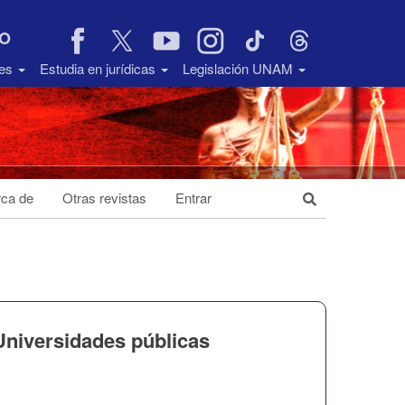
VO
des
Estudia en jurídicas
Legislación UNAM
ca de
Otras revistas
Entrar
 Universidades públicas