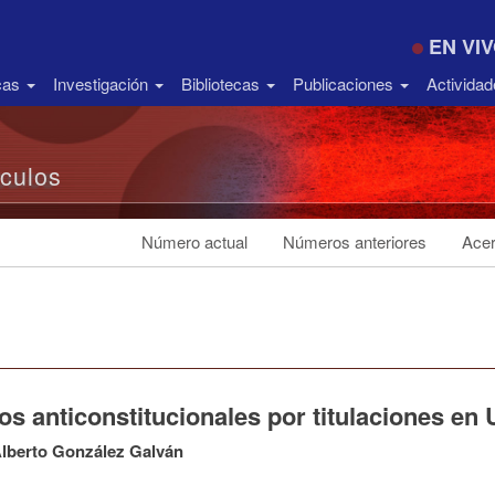
EN VI
icas
Investigación
Bibliotecas
Publicaciones
Activida
ículos
Número actual
Números anteriores
Acer
s anticonstitucionales por titulaciones en
lberto González Galván