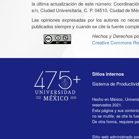
la última actualización de este número: Coordinaci
s/n, Ciudad Universitaria, C. P. 04510, Ciudad de Mé
Las opiniones expresadas por los autores no necesar
publicados siempre y cuando se cite la fuente complet
Hechos y Derechos
po
Creative Commons Rec
Sitios internos
Sistema de Productiv
Hecho en México, Univers
reservados 2021.
Esta página y sus conteni
no se mutile, se cite la fu
De otra forma, requiere per
Sitio web administrado por 