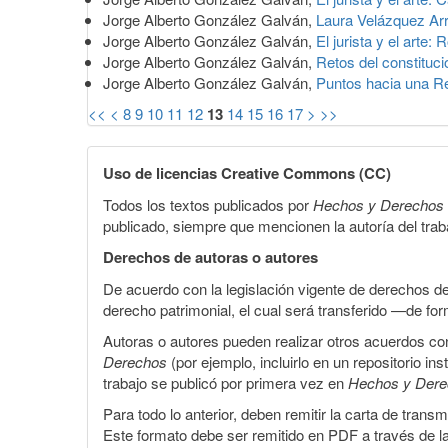
Jorge Alberto González Galván,
Laura Velázquez Arro
Jorge Alberto González Galván,
El jurista y el arte
Jorge Alberto González Galván,
Retos del constituci
Jorge Alberto González Galván,
Puntos hacia una R
<<
<
8
9
10
11
12
13
14
15
16
17
>
>>
Uso de licencias Creative Commons (CC)
Todos los textos publicados por
Hechos y Derechos
publicado, siempre que mencionen la autoría del trabaj
Derechos de autoras o autores
De acuerdo con la legislación vigente de derechos d
derecho patrimonial, el cual será transferido —de f
Autoras o autores pueden realizar otros acuerdos cont
Derechos
(por ejemplo, incluirlo en un repositorio in
trabajo se publicó por primera vez en
Hechos y Der
Para todo lo anterior, deben remitir la carta de tran
Este formato debe ser remitido en PDF a través de l