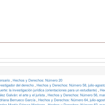
versario
,
Hechos y Derechos: Número 20
nvestigador del derecho
,
Hechos y Derechos: Número 58, julio-agost
uerte: la investigación jurídica (orientaciones para un estudiante)
,
Hec
ez Galván: el arte y el jurista
,
Hechos y Derechos: Número 56, marz
: Adriana Berrueco García
,
Hechos y Derechos: Número 64, julio-agos
: Carlos Martín Gómez Marinero
,
Hechos y Derechos: Número 62, marz