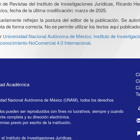
ón de Revistas del Instituto de Investigaciones Jurídicas, Ricardo 
xico, fecha de la última modificación: marzo de 2025.
iamente reflejan la postura del editor de la publicación. Se autoriz
a de forma correcta. No se permite utilizar los textos aquí publicad
r
Universidad Nacional Autónoma de México, Instituto de Investigaci
onocimiento-NoComercial 4.0 Internacional
.
Ci
Ci
idad Académica
C
Te
idad Nacional Autónoma de México (UNAM), todos los derechos
dos pueden ser reproducidos con fines no lucrativos, siempre y cuando
ente completa y su dirección electrónica.
miso previo por escrito de la institución.
el Instituto de Investigaciones Jurídicas.