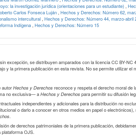
yo: la investigación jurídica (orientaciones para un estudiante)
,
Hec
: Roberto Carlos Fonseca Luján
,
Hechos y Derechos: Número 62, marz
onalismo intercultural
,
Hechos y Derechos: Número 44, marzo-abril 
eforma Indígena
,
Hechos y Derechos: Número 15
sin excepción, se distribuyen amparados con la licencia CC BY-NC 4.0 
o y la primera publicación en esta revista. No se permite utilizar el 
e autor
Hechos y Derechos
reconoce y respeta el derecho moral de las
orma no exclusiva— a
Hechos y Derechos
para permitir su difusión le
ractuales independientes y adicionales para la distribución no exclus
stitucional o darlo a conocer en otros medios en papel o electrónicos)
echos
.
smisión de derechos patrimoniales de la primera publicación, debidamen
a plataforma OJS.