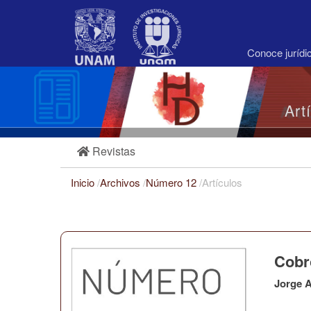
Navegación
principal
Contenido
principal
Conoce juríd
Barra
lateral
Art
Revistas
Inicio
/
Archivos
/
Número 12
/
Artículos
Cobro
Jorge A