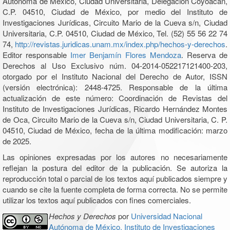
Autónoma de México, Ciudad Universitaria, Delegación Coyoacán,
C.P. 04510, Ciudad de México, por medio del Instituto de
Investigaciones Jurídicas, Circuito Mario de la Cueva s/n, Ciudad
Universitaria, C.P. 04510, Ciudad de México, Tel. (52) 55 56 22 74
74,
http://revistas.juridicas.unam.mx/index.php/hechos-y-derechos
.
Editor responsable
Imer Benjamín Flores Mendoza
. Reserva de
Derechos al Uso Exclusivo núm. 04-2014-052217121400-203,
otorgado por el Instituto Nacional del Derecho de Autor, ISSN
(versión electrónica): 2448-4725. Responsable de la última
actualización de este número: Coordinación de Revistas del
Instituto de Investigaciones Jurídicas, Ricardo Hernández Montes
de Oca, Circuito Mario de la Cueva s/n, Ciudad Universitaria, C. P.
04510, Ciudad de México, fecha de la última modificación: marzo
de 2025.
Las opiniones expresadas por los autores no necesariamente
reflejan la postura del editor de la publicación. Se autoriza la
reproducción total o parcial de los textos aquí publicados siempre y
cuando se cite la fuente completa de forma correcta. No se permite
utilizar los textos aquí publicados con fines comerciales.
Hechos y Derechos
por
Universidad Nacional
Autónoma de México, Instituto de Investigaciones