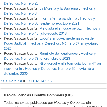
Derechos: Número 25
Pedro Salazar Ugarte,
La Morena y la Suprema
,
Hechos y
Derechos: Número 3
Pedro Salazar Ugarte,
Informar en la pandemia
,
Hechos y
Derechos: Número 65, septiembre-octubre 2021
Pedro Salazar Ugarte,
Me gusta el enfoque pero…
,
Hechos y
Derechos: Número 46, julio-agosto 2018
Pedro Salazar Ugarte,
Eppur si muove: modernización del
Poder Judicial
,
Hechos y Derechos: Número 57, mayo-junio
2020
Pedro Salazar Ugarte,
Ramillete de ilegalidades
,
Hechos y
Derechos: Número 73, enero-febrero 2023
Pedro Salazar Ugarte,
Ni el derecho ni intermediarios: la 4T en
movimiento
,
Hechos y Derechos: Número 60, noviembre-
diciembre 2020
<<
<
4
5
6
7
8
9
10
11
12
13
>
>>
Uso de licencias Creative Commons (CC)
Todos los textos publicados por
Hechos y Derechos
sin