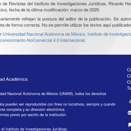
ón de Revistas del Instituto de Investigaciones Jurídicas, Ricardo 
xico, fecha de la última modificación: marzo de 2025.
iamente reflejan la postura del editor de la publicación. Se autoriz
a de forma correcta. No se permite utilizar los textos aquí publicad
r
Universidad Nacional Autónoma de México, Instituto de Investigaci
onocimiento-NoComercial 4.0 Internacional
.
Ci
Ci
idad Académica
C
Te
idad Nacional Autónoma de México (UNAM), todos los derechos
dos pueden ser reproducidos con fines no lucrativos, siempre y cuando
ente completa y su dirección electrónica.
miso previo por escrito de la institución.
el Instituto de Investigaciones Jurídicas.