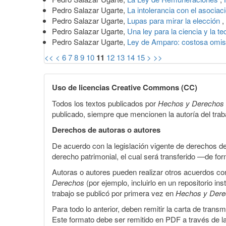
Pedro Salazar Ugarte,
La intolerancia con el asocia
Pedro Salazar Ugarte,
Lupas para mirar la elección
,
Pedro Salazar Ugarte,
Una ley para la ciencia y la t
Pedro Salazar Ugarte,
Ley de Amparo: costosa omi
<<
<
6
7
8
9
10
11
12
13
14
15
>
>>
Uso de licencias Creative Commons (CC)
Todos los textos publicados por
Hechos y Derechos
publicado, siempre que mencionen la autoría del trabaj
Derechos de autoras o autores
De acuerdo con la legislación vigente de derechos d
derecho patrimonial, el cual será transferido —de f
Autoras o autores pueden realizar otros acuerdos cont
Derechos
(por ejemplo, incluirlo en un repositorio in
trabajo se publicó por primera vez en
Hechos y Der
Para todo lo anterior, deben remitir la carta de tran
Este formato debe ser remitido en PDF a través de l