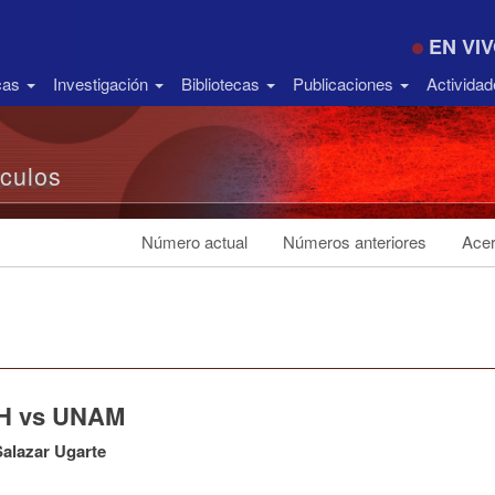
EN VI
icas
Investigación
Bibliotecas
Publicaciones
Activida
ículos
Número actual
Números anteriores
Acer
H vs UNAM
alazar Ugarte