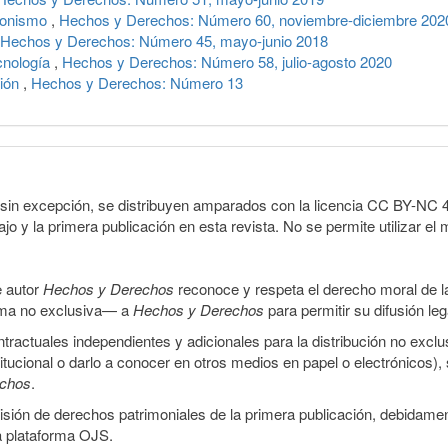
cionismo
,
Hechos y Derechos: Número 60, noviembre-diciembre 202
Hechos y Derechos: Número 45, mayo-junio 2018
ecnología
,
Hechos y Derechos: Número 58, julio-agosto 2020
sión
,
Hechos y Derechos: Número 13
sin excepción, se distribuyen amparados con la licencia CC BY-NC 4.0 
o y la primera publicación en esta revista. No se permite utilizar el 
e autor
Hechos y Derechos
reconoce y respeta el derecho moral de las
orma no exclusiva— a
Hechos y Derechos
para permitir su difusión le
ractuales independientes y adicionales para la distribución no exclus
stitucional o darlo a conocer en otros medios en papel o electrónicos)
echos
.
smisión de derechos patrimoniales de la primera publicación, debidamen
a plataforma OJS.