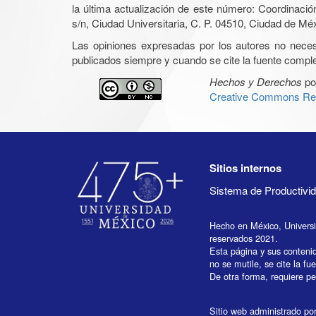
la última actualización de este número: Coordinaci
s/n, Ciudad Universitaria, C. P. 04510, Ciudad de Mé
Las opiniones expresadas por los autores no necesar
publicados siempre y cuando se cite la fuente complet
Hechos y Derechos
po
Creative Commons Rec
Sitios internos
Sistema de Productiv
Hecho en México, Univers
reservados 2021.
Esta página y sus conteni
no se mutile, se cite la fu
De otra forma, requiere per
Sitio web administrado por 