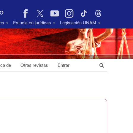
VO
des
Estudia en jurídicas
Legislación UNAM
ca de
Otras revistas
Entrar