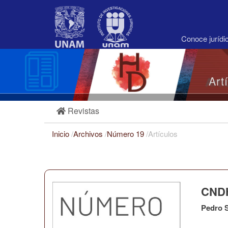
Navegación
principal
Contenido
principal
Conoce juríd
Barra
lateral
Art
Revistas
Inicio
/
Archivos
/
Número 19
/
Artículos
CND
Pedro S