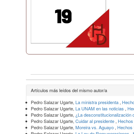
Detalles
Artículos más leídos del mismo autor/a
del
Pedro Salazar Ugarte,
La ministra presidenta
,
Hecho
artículo
Pedro Salazar Ugarte,
La UNAM en las noticias
,
Hec
Pedro Salazar Ugarte,
¿La desconstitucionalización
Pedro Salazar Ugarte,
Cuidar al presidente
,
Hechos 
Pedro Salazar Ugarte,
Moreira vs. Aguayo
,
Hechos 
Pedro Salazar Ugarte,
La Ley de Remuneraciones
,