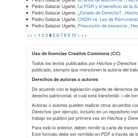
Pedro Salazar Ugarte,
La PGR y el beneficio de la 
Pedro Salazar Ugarte,
¿Estado de Derecho?
,
Hecho
Pedro Salazar Ugarte,
CNDH vs. Ley de Remunera
Pedro Salazar Ugarte,
Presunción de inocencia
,
Hec
<<
<
1
2
3
4
5
6
7
8
9
10
>
>>
Uso de licencias Creative Commons (CC)
Todos los textos publicados por
Hechos y Derechos
publicado, siempre que mencionen la autoría del trabaj
Derechos de autoras o autores
De acuerdo con la legislación vigente de derechos d
derecho patrimonial, el cual será transferido —de f
Autoras o autores pueden realizar otros acuerdos cont
Derechos
(por ejemplo, incluirlo en un repositorio in
trabajo se publicó por primera vez en
Hechos y Der
Para todo lo anterior, deben remitir la carta de tran
Este formato debe ser remitido en PDF a través de l