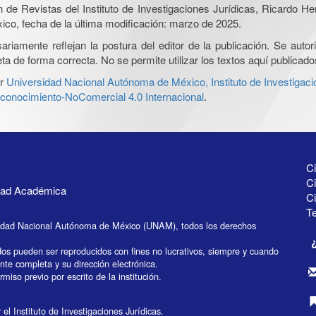
ón de Revistas del Instituto de Investigaciones Jurídicas, Ricardo 
xico, fecha de la última modificación: marzo de 2025.
iamente reflejan la postura del editor de la publicación. Se autoriz
a de forma correcta. No se permite utilizar los textos aquí publicad
r
Universidad Nacional Autónoma de México, Instituto de Investigaci
onocimiento-NoComercial 4.0 Internacional
.
Ci
Ci
idad Académica
C
Te
idad Nacional Autónoma de México (UNAM), todos los derechos
dos pueden ser reproducidos con fines no lucrativos, siempre y cuando
ente completa y su dirección electrónica.
miso previo por escrito de la institución.
el Instituto de Investigaciones Jurídicas.