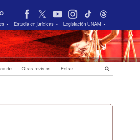
VO
des
Estudia en jurídicas
Legislación UNAM
ca de
Otras revistas
Entrar