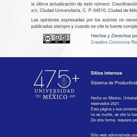
la última actualización de este número: Coordinaci
s/n, Ciudad Universitaria, C. P. 04510, Ciudad de Mé
Las opiniones expresadas por los autores no necesar
publicados siempre y cuando se cite la fuente complet
Hechos y Derechos
po
Creative Commons Rec
Sitios internos
Sistema de Productiv
Hecho en México, Univers
reservados 2021.
Esta página y sus conteni
no se mutile, se cite la fu
De otra forma, requiere per
Sitio web administrado por 