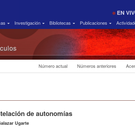
EN VI
icas
Investigación
Bibliotecas
Publicaciones
Activida
ículos
Número actual
Números anteriores
Acer
telación de autonomías
alazar Ugarte