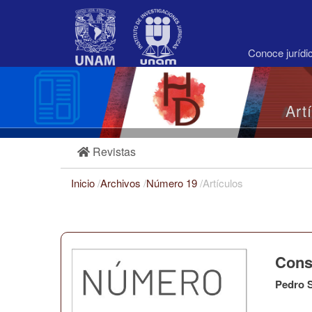
Navegación
principal
Contenido
principal
Conoce juríd
Barra
lateral
Art
Revistas
Inicio
/
Archivos
/
Número 19
/
Artículos
Cons
Pedro S