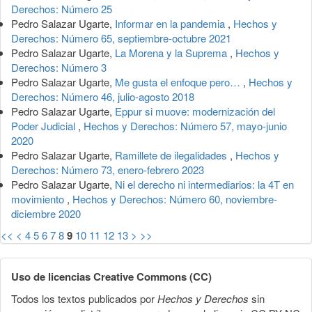
Derechos: Número 25
Pedro Salazar Ugarte,
Informar en la pandemia
,
Hechos y
Derechos: Número 65, septiembre-octubre 2021
Pedro Salazar Ugarte,
La Morena y la Suprema
,
Hechos y
Derechos: Número 3
Pedro Salazar Ugarte,
Me gusta el enfoque pero…
,
Hechos y
Derechos: Número 46, julio-agosto 2018
Pedro Salazar Ugarte,
Eppur si muove: modernización del
Poder Judicial
,
Hechos y Derechos: Número 57, mayo-junio
2020
Pedro Salazar Ugarte,
Ramillete de ilegalidades
,
Hechos y
Derechos: Número 73, enero-febrero 2023
Pedro Salazar Ugarte,
Ni el derecho ni intermediarios: la 4T en
movimiento
,
Hechos y Derechos: Número 60, noviembre-
diciembre 2020
<<
<
4
5
6
7
8
9
10
11
12
13
>
>>
Uso de licencias Creative Commons (CC)
Todos los textos publicados por
Hechos y Derechos
sin