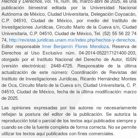
Hechos y Derechos
, vol. 16, núm. 86, marzo-abril de 2025, es una
publicación bimestral editada por la Universidad Nacional
Autónoma de México, Ciudad Universitaria, Delegación Coyoacán,
C.P. 04510, Ciudad de México, por medio del Instituto de
Investigaciones Jurídicas, Circuito Mario de la Cueva s/n, Ciudad
Universitaria, C.P. 04510, Ciudad de México, Tel. (52) 55 56 22 74
74,
http://revistas.juridicas.unam.mx/index.php/hechos-y-derechos
.
Editor responsable
Imer Benjamín Flores Mendoza
. Reserva de
Derechos al Uso Exclusivo núm. 04-2014-052217121400-203,
otorgado por el Instituto Nacional del Derecho de Autor, ISSN
(versión electrónica): 2448-4725. Responsable de la última
actualización de este número: Coordinación de Revistas del
Instituto de Investigaciones Jurídicas, Ricardo Hernández Montes
de Oca, Circuito Mario de la Cueva s/n, Ciudad Universitaria, C. P.
04510, Ciudad de México, fecha de la última modificación: marzo
de 2025.
Las opiniones expresadas por los autores no necesariamente
reflejan la postura del editor de la publicación. Se autoriza la
reproducción total o parcial de los textos aquí publicados siempre y
cuando se cite la fuente completa de forma correcta. No se permite
utilizar los textos aquí publicados con fines comerciales.