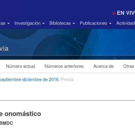
EN VI
icas
Investigación
Bibliotecas
Publicaciones
Activida
via
Número actual
Números anteriores
Acerca de
Otras
 septiembre-diciembre de 2016
/
Previa
ce onomástico
 BMDC