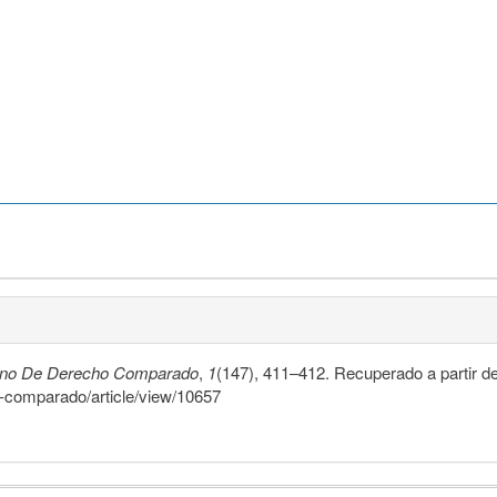
ano De Derecho Comparado
,
1
(147), 411–412. Recuperado a partir d
o-comparado/article/view/10657