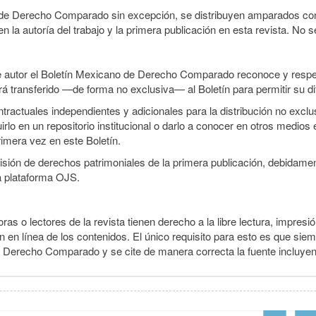
o de Derecho Comparado sin excepción, se distribuyen amparados con 
n la autoría del trabajo y la primera publicación en esta revista. No se
e autor el Boletín Mexicano de Derecho Comparado reconoce y respet
erá transferido —de forma no exclusiva— al Boletín para permitir su di
ractuales independientes y adicionales para la distribución no exclusi
o en un repositorio institucional o darlo a conocer en otros medios 
rimera vez en este Boletín.
smisión de derechos patrimoniales de la primera publicación, debidamen
a plataforma OJS.
ras o lectores de la revista tienen derecho a la libre lectura, impresió
 en línea de los contenidos. El único requisito para esto es que siem
e Derecho Comparado y se cite de manera correcta la fuente incluye