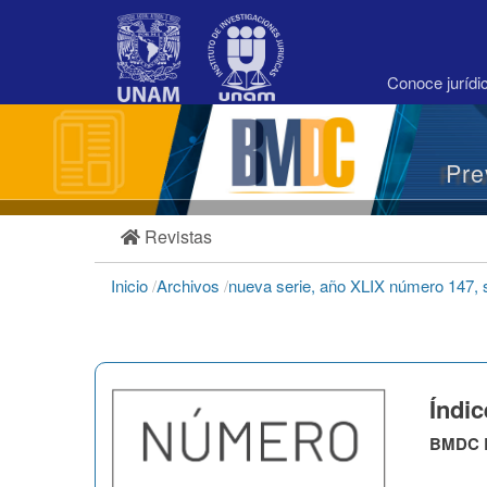
Navegación
principal
Contenido
principal
Conoce juríd
Barra
lateral
Pre
Revistas
Inicio
/
Archivos
/
nueva serie, año XLIX número 147,
Índi
BMDC