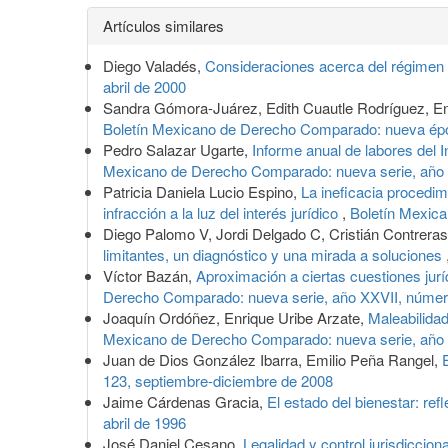
Detalles
Artículos similares
del
Diego Valadés,
Consideraciones acerca del régimen c
artículo
abril de 2000
Sandra Gómora-Juárez, Edith Cuautle Rodríguez, En
Boletín Mexicano de Derecho Comparado: nueva époc
Pedro Salazar Ugarte,
Informe anual de labores del 
Mexicano de Derecho Comparado: nueva serie, año X
Patricia Daniela Lucio Espino,
La ineficacia procedime
infracción a la luz del interés jurídico
,
Boletín Mexica
Diego Palomo V, Jordi Delgado C, Cristián Contrera
limitantes, un diagnóstico y una mirada a soluciones
Víctor Bazán,
Aproximación a ciertas cuestiones jur
Derecho Comparado: nueva serie, año XXVII, númer
Joaquín Ordóñez, Enrique Uribe Arzate,
Maleabilidad
Mexicano de Derecho Comparado: nueva serie, año LI
Juan de Dios González Ibarra, Emilio Peña Rangel,
123, septiembre-diciembre de 2008
Jaime Cárdenas Gracia,
El estado del bienestar: re
abril de 1996
José Daniel Cesano,
Legalidad y control jurisdiccion