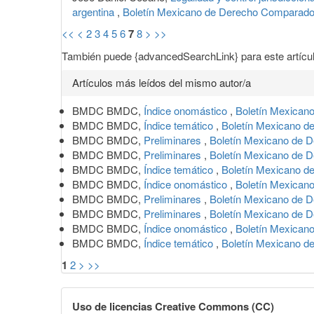
argentina
,
Boletín Mexicano de Derecho Comparado:
<<
<
2
3
4
5
6
7
8
>
>>
También puede {advancedSearchLink} para este artícul
Artículos más leídos del mismo autor/a
BMDC BMDC,
Índice onomástico
,
Boletín Mexicano
BMDC BMDC,
Índice temático
,
Boletín Mexicano d
BMDC BMDC,
Preliminares
,
Boletín Mexicano de D
BMDC BMDC,
Preliminares
,
Boletín Mexicano de D
BMDC BMDC,
Índice temático
,
Boletín Mexicano d
BMDC BMDC,
Índice onomástico
,
Boletín Mexican
BMDC BMDC,
Preliminares
,
Boletín Mexicano de D
BMDC BMDC,
Preliminares
,
Boletín Mexicano de D
BMDC BMDC,
Índice onomástico
,
Boletín Mexicano
BMDC BMDC,
Índice temático
,
Boletín Mexicano d
1
2
>
>>
Uso de licencias Creative Commons (CC)