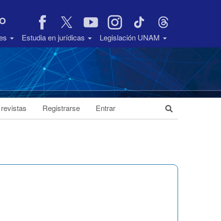
VO
des
Estudia en jurídicas
Legislación UNAM
 revistas
Registrarse
Entrar