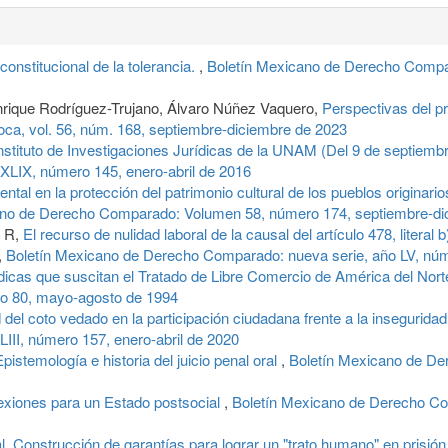
onstitucional de la tolerancia.
,
Boletín Mexicano de Derecho Compar
rique Rodríguez-Trujano, Álvaro Núñez Vaquero,
Perspectivas del pr
a, vol. 56, núm. 168, septiembre-diciembre de 2023
Instituto de Investigaciones Jurídicas de la UNAM (Del 9 de septiem
LIX, número 145, enero-abril de 2016
ntal en la protección del patrimonio cultural de los pueblos originario
no de Derecho Comparado: Volumen 58, número 174, septiembre-dici
s R,
El recurso de nulidad laboral de la causal del artículo 478, literal 
,
Boletín Mexicano de Derecho Comparado: nueva serie, año LV, nú
ídicas que suscitan el Tratado de Libre Comercio de América del Nor
o 80, mayo-agosto de 1994
 del coto vedado en la participación ciudadana frente a la inseguri
II, número 157, enero-abril de 2020
Epistemología e historia del juicio penal oral
,
Boletín Mexicano de De
flexiones para un Estado postsocial
,
Boletín Mexicano de Derecho Co
al. Construcción de garantías para lograr un "trato humano" en prisión.