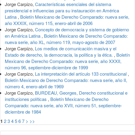
Jorge Carpizo,
Características esenciales del sistema
presidencial e influencias para su instauración en América
Latina
,
Boletín Mexicano de Derecho Comparado: nueva serie,
año XXXIX, número 115, enero-abril de 2006
Jorge Carpizo,
Concepto de democracia y sistema de gobierno
en América Latina
,
Boletín Mexicano de Derecho Comparado:
nueva serie, año XL, número 119, mayo-agosto de 2007
Jorge Carpizo,
Los medios de comunicación masiva y el
Estado de derecho, la democracia, la política y la ética.
,
Boletín
Mexicano de Derecho Comparado: nueva serie, año XXXII,
número 96, septiembre-diciembre de 1999
Jorge Carpizo,
La interpretación del artículo 133 constitucional
,
Boletín Mexicano de Derecho Comparado: nueva serie, año II,
número 4, enero-abril de 1969
Jorge Carpizo,
BURDEAU, Georges, Derecho constitucional e
instituciones políticas
,
Boletín Mexicano de Derecho
Comparado: nueva serie, año XVII, número 51, septiembre-
diciembre de 1984
1
2
3
4
5
6
7
>
>>