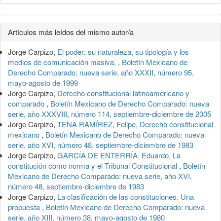
Detalles
Artículos más leídos del mismo autor/a
del
Jorge Carpizo,
El poder: su naturaleza, su tipología y los
artículo
medios de comunicación masiva.
,
Boletín Mexicano de
Derecho Comparado: nueva serie, año XXXII, número 95,
mayo-agosto de 1999
Jorge Carpizo,
Derceho constitucional latinoamericano y
comparado
,
Boletín Mexicano de Derecho Comparado: nueva
serie, año XXXVIII, número 114, septiembre-diciembre de 2005
Jorge Carpizo,
TENA RAMÍREZ, Felipe, Derecho constitucional
mexicano
,
Boletín Mexicano de Derecho Comparado: nueva
serie, año XVI, número 48, septiembre-diciembre de 1983
Jorge Carpizo,
GARCÍA DE ENTERRÍA, Eduardo, La
constitución como norma y el Tribunal Constitucional
,
Boletín
Mexicano de Derecho Comparado: nueva serie, año XVI,
número 48, septiembre-diciembre de 1983
Jorge Carpizo,
La clasificación de las constituciones. Una
propuesta
,
Boletín Mexicano de Derecho Comparado: nueva
serie, año XIII, número 38, mayo-agosto de 1980