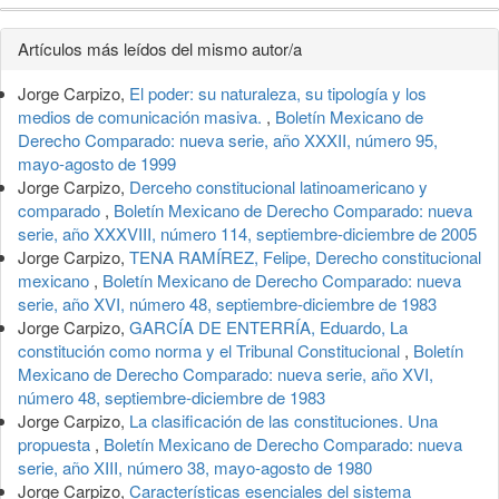
Detalles
Artículos más leídos del mismo autor/a
del
Jorge Carpizo,
El poder: su naturaleza, su tipología y los
artículo
medios de comunicación masiva.
,
Boletín Mexicano de
Derecho Comparado: nueva serie, año XXXII, número 95,
mayo-agosto de 1999
Jorge Carpizo,
Derceho constitucional latinoamericano y
comparado
,
Boletín Mexicano de Derecho Comparado: nueva
serie, año XXXVIII, número 114, septiembre-diciembre de 2005
Jorge Carpizo,
TENA RAMÍREZ, Felipe, Derecho constitucional
mexicano
,
Boletín Mexicano de Derecho Comparado: nueva
serie, año XVI, número 48, septiembre-diciembre de 1983
Jorge Carpizo,
GARCÍA DE ENTERRÍA, Eduardo, La
constitución como norma y el Tribunal Constitucional
,
Boletín
Mexicano de Derecho Comparado: nueva serie, año XVI,
número 48, septiembre-diciembre de 1983
Jorge Carpizo,
La clasificación de las constituciones. Una
propuesta
,
Boletín Mexicano de Derecho Comparado: nueva
serie, año XIII, número 38, mayo-agosto de 1980
Jorge Carpizo,
Características esenciales del sistema