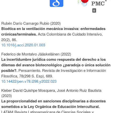
0
Rubén Darío Camargo Rubio (2020)
Bioética en la ventilación mecánica invasiva: enfermedades
crónicas/terminales.
Acta Colombiana de Cuidado Intensivo,
20
(2),
86.
10.1016/j.acci.2020.01.003
Federico de Montalvo Jääskeläinen (2022)
La incertidumbre jurídica como respuesta del derecho a los
dilemas del avance biotecnológico ¿paradoja o única solución
posible?.
Pensamiento. Revista de Investigación e Información
Filosófica,
78
(298 S. Esp),
689.
10.14422/pen.v78.i298.y2022.023
Kleber David Quishpe Mosquera, José Antonio Ruiz Bautista
(2023)
La proporcionalidad en sanciones disciplinarias a docentes
sometidos a la Ley Orgánica de Educación Intercultural.
LATAM Revista Latinoamericana de Ciencias Sociales y