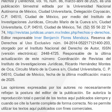
Hechos y Derechos
, vol. 16, núm. 86, marzo-abril de 2025, es una
publicación bimestral editada por la Universidad Nacional
Autónoma de México, Ciudad Universitaria, Delegación Coyoacán,
C.P. 04510, Ciudad de México, por medio del Instituto de
Investigaciones Jurídicas, Circuito Mario de la Cueva s/n, Ciudad
Universitaria, C.P. 04510, Ciudad de México, Tel. (52) 55 56 22 74
74,
http://revistas.juridicas.unam.mx/index.php/hechos-y-derechos
.
Editor responsable
Imer Benjamín Flores Mendoza
. Reserva de
Derechos al Uso Exclusivo núm. 04-2014-052217121400-203,
otorgado por el Instituto Nacional del Derecho de Autor, ISSN
(versión electrónica): 2448-4725. Responsable de la última
actualización de este número: Coordinación de Revistas del
Instituto de Investigaciones Jurídicas, Ricardo Hernández Montes
de Oca, Circuito Mario de la Cueva s/n, Ciudad Universitaria, C. P.
04510, Ciudad de México, fecha de la última modificación: marzo
de 2025.
Las opiniones expresadas por los autores no necesariamente
reflejan la postura del editor de la publicación. Se autoriza la
reproducción total o parcial de los textos aquí publicados siempre y
cuando se cite la fuente completa de forma correcta. No se permite
utilizar los textos aquí publicados con fines comerciales.