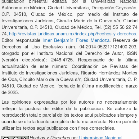
publicación bimestral editada por la Universidad Nacional
Autónoma de México, Ciudad Universitaria, Delegación Coyoacán,
C.P. 04510, Ciudad de México, por medio del Instituto de
Investigaciones Jurídicas, Circuito Mario de la Cueva s/n, Ciudad
Universitaria, C.P. 04510, Ciudad de México, Tel. (52) 55 56 22 74
74,
http://revistas.juridicas.unam.mx/index.php/hechos-y-derechos
.
Editor responsable
Imer Benjamín Flores Mendoza
. Reserva de
Derechos al Uso Exclusivo núm. 04-2014-052217121400-203,
otorgado por el Instituto Nacional del Derecho de Autor, ISSN
(versión electrónica): 2448-4725. Responsable de la última
actualización de este número: Coordinación de Revistas del
Instituto de Investigaciones Jurídicas, Ricardo Hernández Montes
de Oca, Circuito Mario de la Cueva s/n, Ciudad Universitaria, C. P.
04510, Ciudad de México, fecha de la última modificación: marzo
de 2025.
Las opiniones expresadas por los autores no necesariamente
reflejan la postura del editor de la publicación. Se autoriza la
reproducción total o parcial de los textos aquí publicados siempre y
cuando se cite la fuente completa de forma correcta. No se permite
utilizar los textos aquí publicados con fines comerciales.
Hechos y Derechos
por
Universidad Nacional