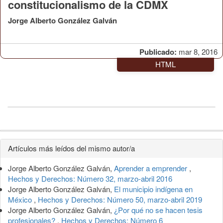
constitucionalismo de la CDMX
Jorge Alberto González Galván
Publicado:
mar 8, 2016
HTML
Detalles
Artículos más leídos del mismo autor/a
del
Jorge Alberto González Galván,
Aprender a emprender
,
artículo
Hechos y Derechos: Número 32, marzo-abril 2016
Jorge Alberto González Galván,
El municipio indígena en
México
,
Hechos y Derechos: Número 50, marzo-abril 2019
Jorge Alberto González Galván,
¿Por qué no se hacen tesis
profesionales?
,
Hechos y Derechos: Número 6