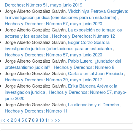
Derechos: Número 51, mayo-junio 2019
Jorge Alberto González Galván,
Virdzhiniya Petrova Georgieva:
la investigación jurídica (orientaciones para un estudiante)
,
Hechos y Derechos: Número 57, mayo-junio 2020
Jorge Alberto González Galván,
La exposición de temas: los
actores y los espacios
,
Hechos y Derechos: Número 12
Jorge Alberto González Galván,
Edgar Corzo Sosa: la
investigación jurídica (orientaciones para un estudiante)
,
Hechos y Derechos: Número 57, mayo-junio 2020
Jorge Alberto González Galván,
Pablo Lutero, ¿fundador del
protestantismo judicial?
,
Hechos y Derechos: Número 8
Jorge Alberto González Galván,
Carta a un tal Juan Preciado
,
Hechos y Derechos: Número 39, mayo-junio 2017
Jorge Alberto González Galván,
Erika Bárcena Arévalo: la
investigación jurídica
,
Hechos y Derechos: Número 57, mayo-
junio 2020
Jorge Alberto González Galván,
La alienación y el Derecho
,
Hechos y Derechos: Número 11
<<
<
2
3
4
5
6
7
8
9
10
11
>
>>