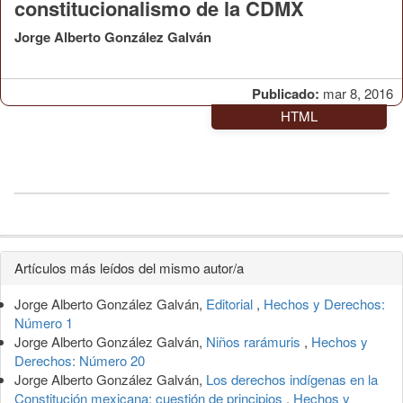
constitucionalismo de la CDMX
Jorge Alberto González Galván
Publicado:
mar 8, 2016
HTML
Detalles
Artículos más leídos del mismo autor/a
del
Jorge Alberto González Galván,
Editorial
,
Hechos y Derechos:
artículo
Número 1
Jorge Alberto González Galván,
Niños rarámuris
,
Hechos y
Derechos: Número 20
Jorge Alberto González Galván,
Los derechos indígenas en la
Constitución mexicana: cuestión de principios
,
Hechos y