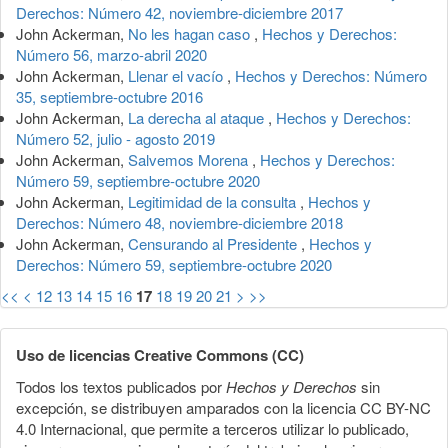
Derechos: Número 42, noviembre-diciembre 2017
John Ackerman,
No les hagan caso
,
Hechos y Derechos:
Número 56, marzo-abril 2020
John Ackerman,
Llenar el vacío
,
Hechos y Derechos: Número
35, septiembre-octubre 2016
John Ackerman,
La derecha al ataque
,
Hechos y Derechos:
Número 52, julio - agosto 2019
John Ackerman,
Salvemos Morena
,
Hechos y Derechos:
Número 59, septiembre-octubre 2020
John Ackerman,
Legitimidad de la consulta
,
Hechos y
Derechos: Número 48, noviembre-diciembre 2018
John Ackerman,
Censurando al Presidente
,
Hechos y
Derechos: Número 59, septiembre-octubre 2020
<<
<
12
13
14
15
16
17
18
19
20
21
>
>>
Uso de licencias Creative Commons (CC)
Todos los textos publicados por
Hechos y Derechos
sin
excepción, se distribuyen amparados con la licencia CC BY-NC
4.0 Internacional, que permite a terceros utilizar lo publicado,