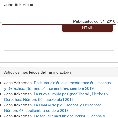
John Ackerman
Publicado:
oct 31, 2016
HTML
Detalles
Artículos más leídos del mismo autor/a
del
John Ackerman,
De la transición a la transformación
,
Hechos
artículo
y Derechos: Número 54, noviembre-diciembre 2019
John Ackerman,
La nueva utopía pos-(neo)liberal
,
Hechos y
Derechos: Número 50, marzo-abril 2019
John Ackerman,
La UNAM de pie
,
Hechos y Derechos:
Número 47, septiembre-octubre 2018
John Ackerman,
Meade: el chapulín encubridor
,
Hechos y