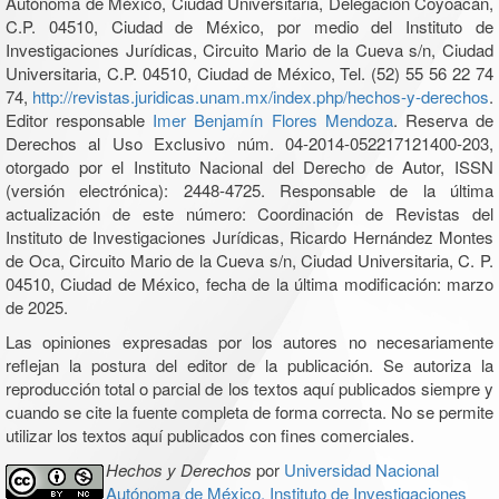
Autónoma de México, Ciudad Universitaria, Delegación Coyoacán,
C.P. 04510, Ciudad de México, por medio del Instituto de
Investigaciones Jurídicas, Circuito Mario de la Cueva s/n, Ciudad
Universitaria, C.P. 04510, Ciudad de México, Tel. (52) 55 56 22 74
74,
http://revistas.juridicas.unam.mx/index.php/hechos-y-derechos
.
Editor responsable
Imer Benjamín Flores Mendoza
. Reserva de
Derechos al Uso Exclusivo núm. 04-2014-052217121400-203,
otorgado por el Instituto Nacional del Derecho de Autor, ISSN
(versión electrónica): 2448-4725. Responsable de la última
actualización de este número: Coordinación de Revistas del
Instituto de Investigaciones Jurídicas, Ricardo Hernández Montes
de Oca, Circuito Mario de la Cueva s/n, Ciudad Universitaria, C. P.
04510, Ciudad de México, fecha de la última modificación: marzo
de 2025.
Las opiniones expresadas por los autores no necesariamente
reflejan la postura del editor de la publicación. Se autoriza la
reproducción total o parcial de los textos aquí publicados siempre y
cuando se cite la fuente completa de forma correcta. No se permite
utilizar los textos aquí publicados con fines comerciales.
Hechos y Derechos
por
Universidad Nacional
Autónoma de México, Instituto de Investigaciones