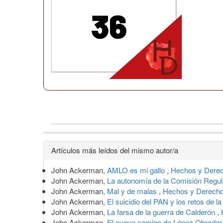
Detalles
Artículos más leídos del mismo autor/a
del
John Ackerman,
AMLO es mi gallo
,
Hechos y Derec
artículo
John Ackerman,
La autonomía de la Comisión Regu
John Ackerman,
Mal y de malas
,
Hechos y Derecho
John Ackerman,
El suicidio del PAN y los retos de l
John Ackerman,
La farsa de la guerra de Calderón
,
John Ackerman,
El nuevo camino de López Obrado