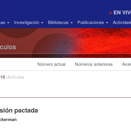
EN VI
icas
Investigación
Bibliotecas
Publicaciones
Activida
ículos
Número actual
Números anteriores
Acer
016
/
Artículos
sión pactada
ckerman