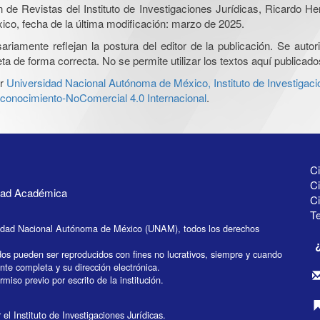
ón de Revistas del Instituto de Investigaciones Jurídicas, Ricardo 
xico, fecha de la última modificación: marzo de 2025.
iamente reflejan la postura del editor de la publicación. Se autoriz
a de forma correcta. No se permite utilizar los textos aquí publicad
r
Universidad Nacional Autónoma de México, Instituto de Investigaci
onocimiento-NoComercial 4.0 Internacional
.
Ci
Ci
idad Académica
C
Te
idad Nacional Autónoma de México (UNAM), todos los derechos
dos pueden ser reproducidos con fines no lucrativos, siempre y cuando
ente completa y su dirección electrónica.
miso previo por escrito de la institución.
el Instituto de Investigaciones Jurídicas.