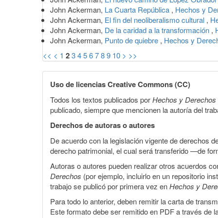
John Ackerman,
La Cuarta República
,
Hechos y Der
John Ackerman,
El fin del neoliberalismo cultural
,
He
John Ackerman,
De la caridad a la transformación
,
John Ackerman,
Punto de quiebre
,
Hechos y Derech
<<
<
1
2
3
4
5
6
7
8
9
10
>
>>
Uso de licencias Creative Commons (CC)
Todos los textos publicados por
Hechos y Derechos
publicado, siempre que mencionen la autoría del trabaj
Derechos de autoras o autores
De acuerdo con la legislación vigente de derechos d
derecho patrimonial, el cual será transferido —de f
Autoras o autores pueden realizar otros acuerdos cont
Derechos
(por ejemplo, incluirlo en un repositorio in
trabajo se publicó por primera vez en
Hechos y Der
Para todo lo anterior, deben remitir la carta de tran
Este formato debe ser remitido en PDF a través de l