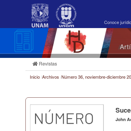
Navegación
principal
Contenido
principal
Conoce juríd
Barra
lateral
Art
Revistas
Inicio
/
Archivos
/
Número 36, noviembre-diciembre 2
Suce
John A