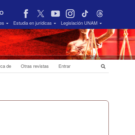
VO
des
Estudia en jurídicas
Legislación UNAM
ca de
Otras revistas
Entrar