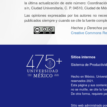
la última actualización de este número: Coordinaci
s/n, Ciudad Universitaria, C. P. 04510, Ciudad de Mé
Las opiniones expresadas por los autores no necesar
publicados siempre y cuando se cite la fuente complet
Hechos y Derechos
po
Creative Commons Rec
Sitios internos
Sistema de Productiv
Hecho en México, Univers
reservados 2021.
Esta página y sus conteni
no se mutile, se cite la fu
De otra forma, requiere per
Sitio web administrado por 