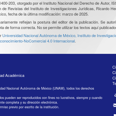
0-203, otorgado por el Instituto Nacional del Derecho de Autor, IS
ón de Revistas del Instituto de Investigaciones Jurídicas, Ricardo 
xico, fecha de la última modificación: marzo de 2025.
iamente reflejan la postura del editor de la publicación. Se autoriz
a de forma correcta. No se permite utilizar los textos aquí publicad
r
Universidad Nacional Autónoma de México, Instituto de Investigaci
onocimiento-NoComercial 4.0 Internacional
.
Ci
Ci
idad Académica
C
Te
idad Nacional Autónoma de México (UNAM), todos los derechos
dos pueden ser reproducidos con fines no lucrativos, siempre y cuando
ente completa y su dirección electrónica.
miso previo por escrito de la institución.