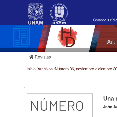
Navegación
principal
Contenido
principal
Conoce juríd
Barra
lateral
Art
Revistas
Inicio
/
Archivos
/
Número 36, noviembre-diciembre 2
Una 
John A