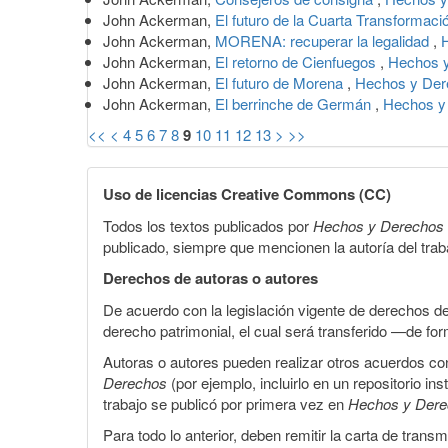
John Ackerman,
El futuro de la Cuarta Transformac
John Ackerman,
MORENA: recuperar la legalidad
,
John Ackerman,
El retorno de Cienfuegos
,
Hechos y
John Ackerman,
El futuro de Morena
,
Hechos y Dere
John Ackerman,
El berrinche de Germán
,
Hechos y
<<
<
4
5
6
7
8
9
10
11
12
13
>
>>
Uso de licencias Creative Commons (CC)
Todos los textos publicados por
Hechos y Derechos
publicado, siempre que mencionen la autoría del trabaj
Derechos de autoras o autores
De acuerdo con la legislación vigente de derechos d
derecho patrimonial, el cual será transferido —de f
Autoras o autores pueden realizar otros acuerdos cont
Derechos
(por ejemplo, incluirlo en un repositorio in
trabajo se publicó por primera vez en
Hechos y Der
Para todo lo anterior, deben remitir la carta de tran