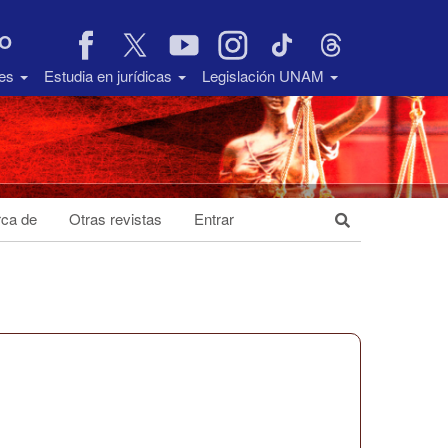
VO
des
Estudia en jurídicas
Legislación UNAM
ca de
Otras revistas
Entrar