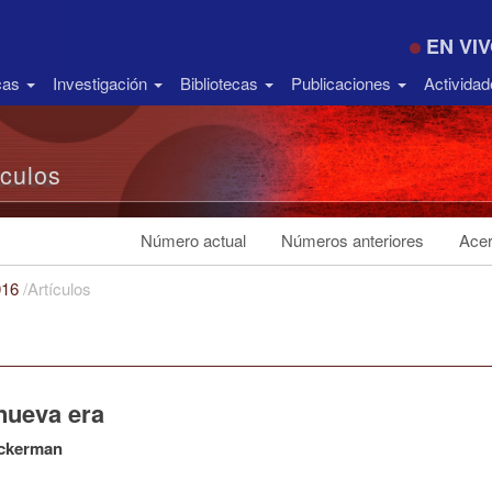
EN VI
icas
Investigación
Bibliotecas
Publicaciones
Activida
ículos
Número actual
Números anteriores
Acer
016
/
Artículos
nueva era
ckerman