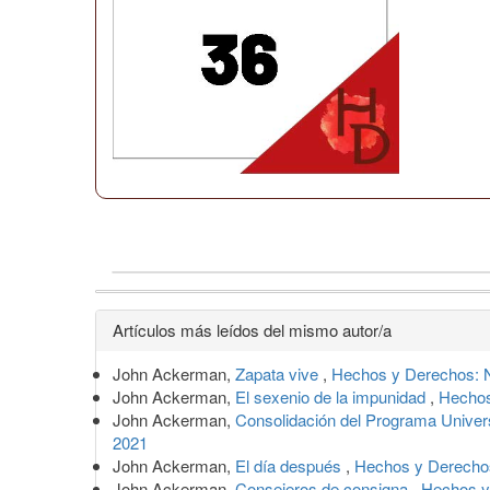
Detalles
Artículos más leídos del mismo autor/a
del
John Ackerman,
Zapata vive
,
Hechos y Derechos: N
artículo
John Ackerman,
El sexenio de la impunidad
,
Hechos
John Ackerman,
Consolidación del Programa Univer
2021
John Ackerman,
El día después
,
Hechos y Derechos
John Ackerman,
Consejeros de consigna
,
Hechos y