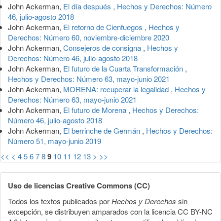
John Ackerman,
El día después
,
Hechos y Derechos: Número
46, julio-agosto 2018
John Ackerman,
El retorno de Cienfuegos
,
Hechos y
Derechos: Número 60, noviembre-diciembre 2020
John Ackerman,
Consejeros de consigna
,
Hechos y
Derechos: Número 46, julio-agosto 2018
John Ackerman,
El futuro de la Cuarta Transformación
,
Hechos y Derechos: Número 63, mayo-junio 2021
John Ackerman,
MORENA: recuperar la legalidad
,
Hechos y
Derechos: Número 63, mayo-junio 2021
John Ackerman,
El futuro de Morena
,
Hechos y Derechos:
Número 46, julio-agosto 2018
John Ackerman,
El berrinche de Germán
,
Hechos y Derechos:
Número 51, mayo-junio 2019
<<
<
4
5
6
7
8
9
10
11
12
13
>
>>
Uso de licencias Creative Commons (CC)
Todos los textos publicados por
Hechos y Derechos
sin
excepción, se distribuyen amparados con la licencia CC BY-NC