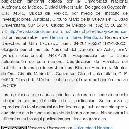
publicación bimestral editada por la Universidad Nacional
Autónoma de México, Ciudad Universitaria, Delegación Coyoacán,
C.P. 04510, Ciudad de México, por medio del Instituto de
Investigaciones Jurídicas, Circuito Mario de la Cueva s/n, Ciudad
Universitaria, C.P. 04510, Ciudad de México, Tel. (52) 55 56 22 74
74,
http://revistas.juridicas.unam.mx/index.php/hechos-y-derechos
.
Editor responsable
Imer Benjamín Flores Mendoza
. Reserva de
Derechos al Uso Exclusivo núm. 04-2014-052217121400-203,
otorgado por el Instituto Nacional del Derecho de Autor, ISSN
(versión electrónica): 2448-4725. Responsable de la última
actualización de este número: Coordinación de Revistas del
Instituto de Investigaciones Jurídicas, Ricardo Hernández Montes
de Oca, Circuito Mario de la Cueva s/n, Ciudad Universitaria, C. P.
04510, Ciudad de México, fecha de la última modificación: marzo
de 2025.
Las opiniones expresadas por los autores no necesariamente
reflejan la postura del editor de la publicación. Se autoriza la
reproducción total o parcial de los textos aquí publicados siempre y
cuando se cite la fuente completa de forma correcta. No se permite
utilizar los textos aquí publicados con fines comerciales.
Hechos y Derechos
por
Universidad Nacional