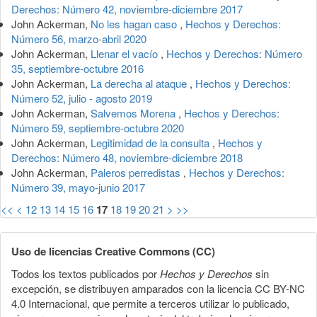
Derechos: Número 42, noviembre-diciembre 2017
John Ackerman,
No les hagan caso
,
Hechos y Derechos:
Número 56, marzo-abril 2020
John Ackerman,
Llenar el vacío
,
Hechos y Derechos: Número
35, septiembre-octubre 2016
John Ackerman,
La derecha al ataque
,
Hechos y Derechos:
Número 52, julio - agosto 2019
John Ackerman,
Salvemos Morena
,
Hechos y Derechos:
Número 59, septiembre-octubre 2020
John Ackerman,
Legitimidad de la consulta
,
Hechos y
Derechos: Número 48, noviembre-diciembre 2018
John Ackerman,
Paleros perredistas
,
Hechos y Derechos:
Número 39, mayo-junio 2017
<<
<
12
13
14
15
16
17
18
19
20
21
>
>>
Uso de licencias Creative Commons (CC)
Todos los textos publicados por
Hechos y Derechos
sin
excepción, se distribuyen amparados con la licencia CC BY-NC
4.0 Internacional, que permite a terceros utilizar lo publicado,