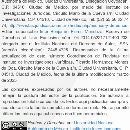
Autónoma de México, Ciudad Universitaria, Delegación Coyoacán,
C.P. 04510, Ciudad de México, por medio del Instituto de
Investigaciones Jurídicas, Circuito Mario de la Cueva s/n, Ciudad
Universitaria, C.P. 04510, Ciudad de México, Tel. (52) 55 56 22 74
74,
http://revistas.juridicas.unam.mx/index.php/hechos-y-derechos
.
Editor responsable
Imer Benjamín Flores Mendoza
. Reserva de
Derechos al Uso Exclusivo núm. 04-2014-052217121400-203,
otorgado por el Instituto Nacional del Derecho de Autor, ISSN
(versión electrónica): 2448-4725. Responsable de la última
actualización de este número: Coordinación de Revistas del
Instituto de Investigaciones Jurídicas, Ricardo Hernández Montes
de Oca, Circuito Mario de la Cueva s/n, Ciudad Universitaria, C. P.
04510, Ciudad de México, fecha de la última modificación: marzo
de 2025.
Las opiniones expresadas por los autores no necesariamente
reflejan la postura del editor de la publicación. Se autoriza la
reproducción total o parcial de los textos aquí publicados siempre y
cuando se cite la fuente completa de forma correcta. No se permite
utilizar los textos aquí publicados con fines comerciales.
Hechos y Derechos
por
Universidad Nacional
Autónoma de México, Instituto de Investigaciones