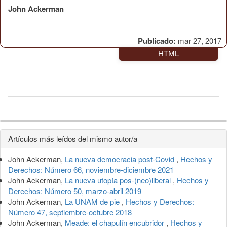
John Ackerman
Publicado:
mar 27, 2017
HTML
Detalles
Artículos más leídos del mismo autor/a
del
John Ackerman,
La nueva democracia post-Covid
,
Hechos y
artículo
Derechos: Número 66, noviembre-diciembre 2021
John Ackerman,
La nueva utopía pos-(neo)liberal
,
Hechos y
Derechos: Número 50, marzo-abril 2019
John Ackerman,
La UNAM de pie
,
Hechos y Derechos:
Número 47, septiembre-octubre 2018
John Ackerman,
Meade: el chapulín encubridor
,
Hechos y