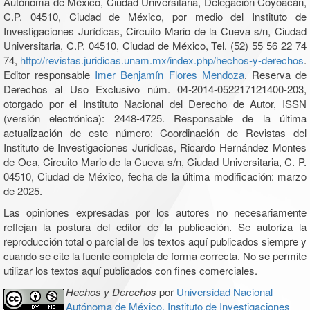
Autónoma de México, Ciudad Universitaria, Delegación Coyoacán,
C.P. 04510, Ciudad de México, por medio del Instituto de
Investigaciones Jurídicas, Circuito Mario de la Cueva s/n, Ciudad
Universitaria, C.P. 04510, Ciudad de México, Tel. (52) 55 56 22 74
74,
http://revistas.juridicas.unam.mx/index.php/hechos-y-derechos
.
Editor responsable
Imer Benjamín Flores Mendoza
. Reserva de
Derechos al Uso Exclusivo núm. 04-2014-052217121400-203,
otorgado por el Instituto Nacional del Derecho de Autor, ISSN
(versión electrónica): 2448-4725. Responsable de la última
actualización de este número: Coordinación de Revistas del
Instituto de Investigaciones Jurídicas, Ricardo Hernández Montes
de Oca, Circuito Mario de la Cueva s/n, Ciudad Universitaria, C. P.
04510, Ciudad de México, fecha de la última modificación: marzo
de 2025.
Las opiniones expresadas por los autores no necesariamente
reflejan la postura del editor de la publicación. Se autoriza la
reproducción total o parcial de los textos aquí publicados siempre y
cuando se cite la fuente completa de forma correcta. No se permite
utilizar los textos aquí publicados con fines comerciales.
Hechos y Derechos
por
Universidad Nacional
Autónoma de México, Instituto de Investigaciones