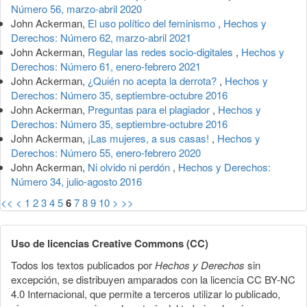
Número 56, marzo-abril 2020
John Ackerman,
El uso político del feminismo
,
Hechos y
Derechos: Número 62, marzo-abril 2021
John Ackerman,
Regular las redes socio-digitales
,
Hechos y
Derechos: Número 61, enero-febrero 2021
John Ackerman,
¿Quién no acepta la derrota?
,
Hechos y
Derechos: Número 35, septiembre-octubre 2016
John Ackerman,
Preguntas para el plagiador
,
Hechos y
Derechos: Número 35, septiembre-octubre 2016
John Ackerman,
¡Las mujeres, a sus casas!
,
Hechos y
Derechos: Número 55, enero-febrero 2020
John Ackerman,
Ni olvido ni perdón
,
Hechos y Derechos:
Número 34, julio-agosto 2016
<<
<
1
2
3
4
5
6
7
8
9
10
>
>>
Uso de licencias Creative Commons (CC)
Todos los textos publicados por
Hechos y Derechos
sin
excepción, se distribuyen amparados con la licencia CC BY-NC
4.0 Internacional, que permite a terceros utilizar lo publicado,