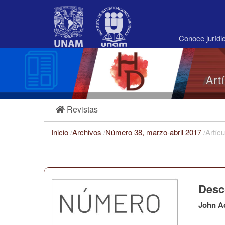
Navegación
principal
Contenido
principal
Conoce juríd
Barra
lateral
Art
Revistas
Inicio
/
Archivos
/
Número 38, marzo-abril 2017
/
Artícu
Desc
John A