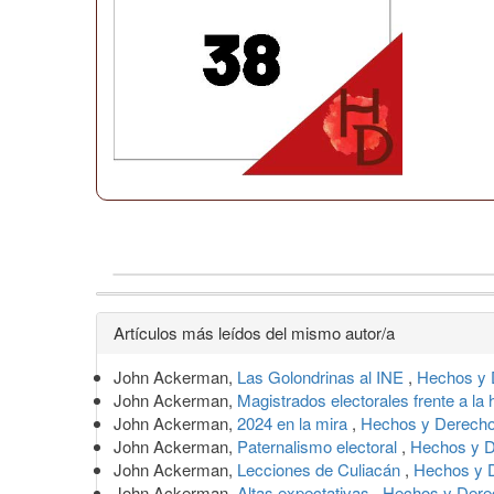
Detalles
Artículos más leídos del mismo autor/a
del
John Ackerman,
Las Golondrinas al INE
,
Hechos y 
artículo
John Ackerman,
Magistrados electorales frente a la 
John Ackerman,
2024 en la mira
,
Hechos y Derechos
John Ackerman,
Paternalismo electoral
,
Hechos y D
John Ackerman,
Lecciones de Culiacán
,
Hechos y D
John Ackerman,
Altas expectativas
,
Hechos y Derec