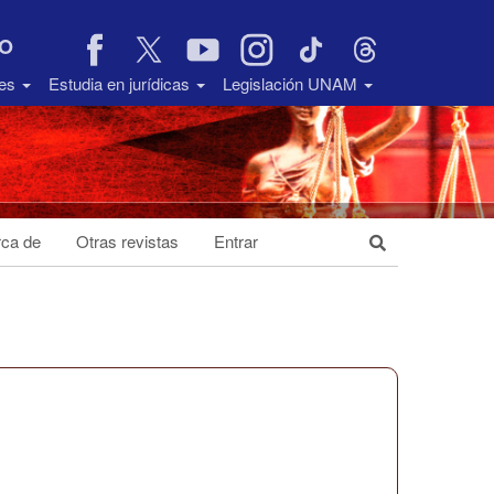
VO
des
Estudia en jurídicas
Legislación UNAM
ca de
Otras revistas
Entrar