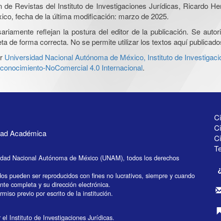
ón de Revistas del Instituto de Investigaciones Jurídicas, Ricardo 
xico, fecha de la última modificación: marzo de 2025.
iamente reflejan la postura del editor de la publicación. Se autoriz
a de forma correcta. No se permite utilizar los textos aquí publicad
r
Universidad Nacional Autónoma de México, Instituto de Investigaci
onocimiento-NoComercial 4.0 Internacional
.
Ci
Ci
idad Académica
C
Te
idad Nacional Autónoma de México (UNAM), todos los derechos
dos pueden ser reproducidos con fines no lucrativos, siempre y cuando
ente completa y su dirección electrónica.
miso previo por escrito de la institución.
el Instituto de Investigaciones Jurídicas.