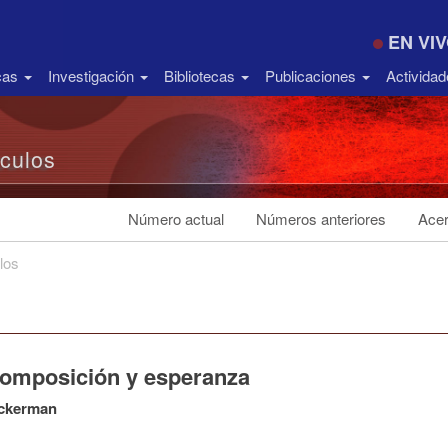
EN VI
icas
Investigación
Bibliotecas
Publicaciones
Activida
ículos
Número actual
Números anteriores
Acer
los
omposición y esperanza
ckerman