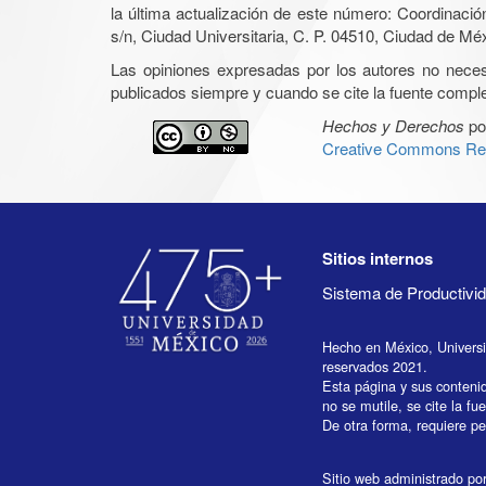
la última actualización de este número: Coordinaci
s/n, Ciudad Universitaria, C. P. 04510, Ciudad de Mé
Las opiniones expresadas por los autores no necesar
publicados siempre y cuando se cite la fuente complet
Hechos y Derechos
po
Creative Commons Rec
Sitios internos
Sistema de Productiv
Hecho en México, Univers
reservados 2021.
Esta página y sus conteni
no se mutile, se cite la fu
De otra forma, requiere per
Sitio web administrado por 