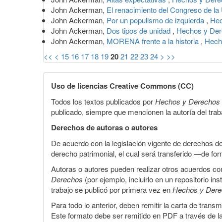
John Ackerman,
El renacimiento del Congreso de la
John Ackerman,
Por un populismo de izquierda
,
Hec
John Ackerman,
Dos tipos de unidad
,
Hechos y Der
John Ackerman,
MORENA frente a la historia
,
Hech
<<
<
15
16
17
18
19
20
21
22
23
24
>
>>
Uso de licencias Creative Commons (CC)
Todos los textos publicados por
Hechos y Derechos
publicado, siempre que mencionen la autoría del trabaj
Derechos de autoras o autores
De acuerdo con la legislación vigente de derechos d
derecho patrimonial, el cual será transferido —de f
Autoras o autores pueden realizar otros acuerdos cont
Derechos
(por ejemplo, incluirlo en un repositorio in
trabajo se publicó por primera vez en
Hechos y Der
Para todo lo anterior, deben remitir la carta de tran
Este formato debe ser remitido en PDF a través de l