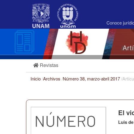
Navegación
principal
Contenido
principal
Conoce juríd
Barra
lateral
Art
Revistas
Inicio
/
Archivos
/
Número 38, marzo-abril 2017
/
Artícu
El vi
Luis de