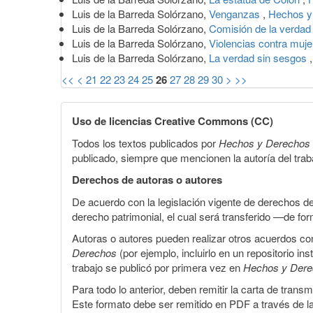
Luis de la Barreda Solórzano,
Venganzas
,
Hechos y
Luis de la Barreda Solórzano,
Comisión de la verda
Luis de la Barreda Solórzano,
Violencias contra muj
Luis de la Barreda Solórzano,
La verdad sin sesgos
<<
<
21
22
23
24
25
26
27
28
29
30
>
>>
Uso de licencias Creative Commons (CC)
Todos los textos publicados por
Hechos y Derechos
publicado, siempre que mencionen la autoría del trabaj
Derechos de autoras o autores
De acuerdo con la legislación vigente de derechos d
derecho patrimonial, el cual será transferido —de f
Autoras o autores pueden realizar otros acuerdos cont
Derechos
(por ejemplo, incluirlo en un repositorio in
trabajo se publicó por primera vez en
Hechos y Der
Para todo lo anterior, deben remitir la carta de tran
Este formato debe ser remitido en PDF a través de l