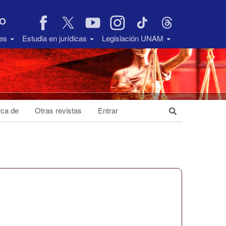
VO
des
Estudia en jurídicas
Legislación UNAM
ca de
Otras revistas
Entrar