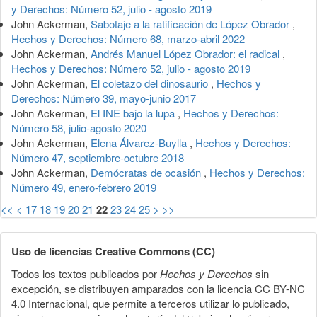
y Derechos: Número 52, julio - agosto 2019
John Ackerman,
Sabotaje a la ratificación de López Obrador
,
Hechos y Derechos: Número 68, marzo-abril 2022
John Ackerman,
Andrés Manuel López Obrador: el radical
,
Hechos y Derechos: Número 52, julio - agosto 2019
John Ackerman,
El coletazo del dinosaurio
,
Hechos y
Derechos: Número 39, mayo-junio 2017
John Ackerman,
El INE bajo la lupa
,
Hechos y Derechos:
Número 58, julio-agosto 2020
John Ackerman,
Elena Álvarez-Buylla
,
Hechos y Derechos:
Número 47, septiembre-octubre 2018
John Ackerman,
Demócratas de ocasión
,
Hechos y Derechos:
Número 49, enero-febrero 2019
<<
<
17
18
19
20
21
22
23
24
25
>
>>
Uso de licencias Creative Commons (CC)
Todos los textos publicados por
Hechos y Derechos
sin
excepción, se distribuyen amparados con la licencia CC BY-NC
4.0 Internacional, que permite a terceros utilizar lo publicado,