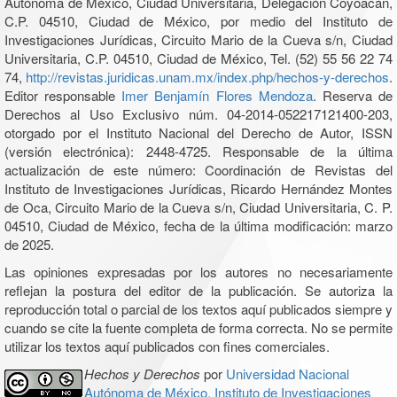
Autónoma de México, Ciudad Universitaria, Delegación Coyoacán,
C.P. 04510, Ciudad de México, por medio del Instituto de
Investigaciones Jurídicas, Circuito Mario de la Cueva s/n, Ciudad
Universitaria, C.P. 04510, Ciudad de México, Tel. (52) 55 56 22 74
74,
http://revistas.juridicas.unam.mx/index.php/hechos-y-derechos
.
Editor responsable
Imer Benjamín Flores Mendoza
. Reserva de
Derechos al Uso Exclusivo núm. 04-2014-052217121400-203,
otorgado por el Instituto Nacional del Derecho de Autor, ISSN
(versión electrónica): 2448-4725. Responsable de la última
actualización de este número: Coordinación de Revistas del
Instituto de Investigaciones Jurídicas, Ricardo Hernández Montes
de Oca, Circuito Mario de la Cueva s/n, Ciudad Universitaria, C. P.
04510, Ciudad de México, fecha de la última modificación: marzo
de 2025.
Las opiniones expresadas por los autores no necesariamente
reflejan la postura del editor de la publicación. Se autoriza la
reproducción total o parcial de los textos aquí publicados siempre y
cuando se cite la fuente completa de forma correcta. No se permite
utilizar los textos aquí publicados con fines comerciales.
Hechos y Derechos
por
Universidad Nacional
Autónoma de México, Instituto de Investigaciones