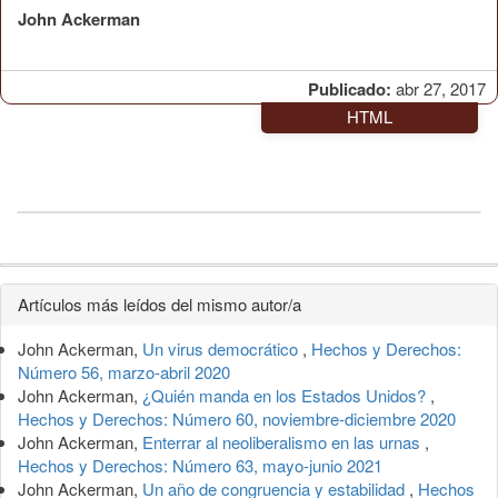
John Ackerman
Publicado:
abr 27, 2017
HTML
Detalles
Artículos más leídos del mismo autor/a
del
John Ackerman,
Un virus democrático
,
Hechos y Derechos:
artículo
Número 56, marzo-abril 2020
John Ackerman,
¿Quién manda en los Estados Unidos?
,
Hechos y Derechos: Número 60, noviembre-diciembre 2020
John Ackerman,
Enterrar al neoliberalismo en las urnas
,
Hechos y Derechos: Número 63, mayo-junio 2021
John Ackerman,
Un año de congruencia y estabilidad
,
Hechos