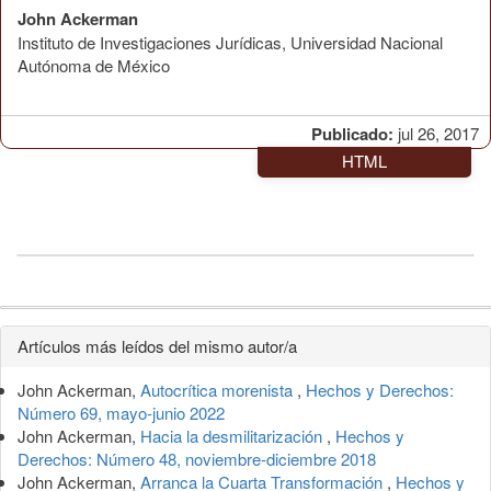
John Ackerman
Instituto de Investigaciones Jurídicas, Universidad Nacional
Autónoma de México
Publicado:
jul 26, 2017
HTML
Detalles
Artículos más leídos del mismo autor/a
del
John Ackerman,
Autocrítica morenista
,
Hechos y Derechos:
artículo
Número 69, mayo-junio 2022
John Ackerman,
Hacia la desmilitarización
,
Hechos y
Derechos: Número 48, noviembre-diciembre 2018
John Ackerman,
Arranca la Cuarta Transformación
,
Hechos y