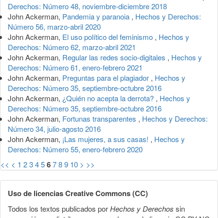
Derechos: Número 48, noviembre-diciembre 2018
John Ackerman,
Pandemia y paranoia
,
Hechos y Derechos:
Número 56, marzo-abril 2020
John Ackerman,
El uso político del feminismo
,
Hechos y
Derechos: Número 62, marzo-abril 2021
John Ackerman,
Regular las redes socio-digitales
,
Hechos y
Derechos: Número 61, enero-febrero 2021
John Ackerman,
Preguntas para el plagiador
,
Hechos y
Derechos: Número 35, septiembre-octubre 2016
John Ackerman,
¿Quién no acepta la derrota?
,
Hechos y
Derechos: Número 35, septiembre-octubre 2016
John Ackerman,
Fortunas transparentes
,
Hechos y Derechos:
Número 34, julio-agosto 2016
John Ackerman,
¡Las mujeres, a sus casas!
,
Hechos y
Derechos: Número 55, enero-febrero 2020
<<
<
1
2
3
4
5
6
7
8
9
10
>
>>
Uso de licencias Creative Commons (CC)
Todos los textos publicados por
Hechos y Derechos
sin