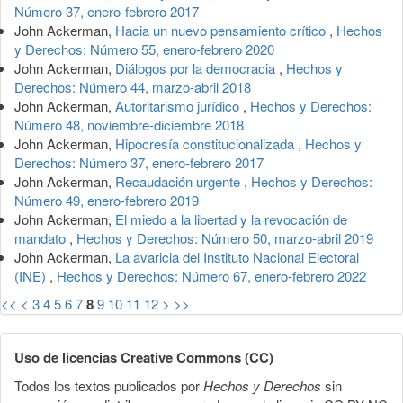
Número 37, enero-febrero 2017
John Ackerman,
Hacia un nuevo pensamiento crítico
,
Hechos
y Derechos: Número 55, enero-febrero 2020
John Ackerman,
Diálogos por la democracia
,
Hechos y
Derechos: Número 44, marzo-abril 2018
John Ackerman,
Autoritarismo jurídico
,
Hechos y Derechos:
Número 48, noviembre-diciembre 2018
John Ackerman,
Hipocresía constitucionalizada
,
Hechos y
Derechos: Número 37, enero-febrero 2017
John Ackerman,
Recaudación urgente
,
Hechos y Derechos:
Número 49, enero-febrero 2019
John Ackerman,
El miedo a la libertad y la revocación de
mandato
,
Hechos y Derechos: Número 50, marzo-abril 2019
John Ackerman,
La avaricia del Instituto Nacional Electoral
(INE)
,
Hechos y Derechos: Número 67, enero-febrero 2022
<<
<
3
4
5
6
7
8
9
10
11
12
>
>>
Uso de licencias Creative Commons (CC)
Todos los textos publicados por
Hechos y Derechos
sin