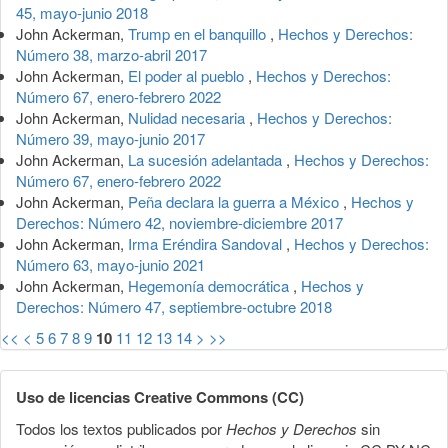
45, mayo-junio 2018
John Ackerman,
Trump en el banquillo
,
Hechos y Derechos:
Número 38, marzo-abril 2017
John Ackerman,
El poder al pueblo
,
Hechos y Derechos:
Número 67, enero-febrero 2022
John Ackerman,
Nulidad necesaria
,
Hechos y Derechos:
Número 39, mayo-junio 2017
John Ackerman,
La sucesión adelantada
,
Hechos y Derechos:
Número 67, enero-febrero 2022
John Ackerman,
Peña declara la guerra a México
,
Hechos y
Derechos: Número 42, noviembre-diciembre 2017
John Ackerman,
Irma Eréndira Sandoval
,
Hechos y Derechos:
Número 63, mayo-junio 2021
John Ackerman,
Hegemonía democrática
,
Hechos y
Derechos: Número 47, septiembre-octubre 2018
<<
<
5
6
7
8
9
10
11
12
13
14
>
>>
Uso de licencias Creative Commons (CC)
Todos los textos publicados por
Hechos y Derechos
sin