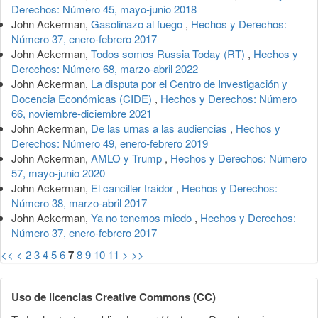
Derechos: Número 45, mayo-junio 2018
John Ackerman,
Gasolinazo al fuego
,
Hechos y Derechos:
Número 37, enero-febrero 2017
John Ackerman,
Todos somos Russia Today (RT)
,
Hechos y
Derechos: Número 68, marzo-abril 2022
John Ackerman,
La disputa por el Centro de Investigación y
Docencia Económicas (CIDE)
,
Hechos y Derechos: Número
66, noviembre-diciembre 2021
John Ackerman,
De las urnas a las audiencias
,
Hechos y
Derechos: Número 49, enero-febrero 2019
John Ackerman,
AMLO y Trump
,
Hechos y Derechos: Número
57, mayo-junio 2020
John Ackerman,
El canciller traidor
,
Hechos y Derechos:
Número 38, marzo-abril 2017
John Ackerman,
Ya no tenemos miedo
,
Hechos y Derechos:
Número 37, enero-febrero 2017
<<
<
2
3
4
5
6
7
8
9
10
11
>
>>
Uso de licencias Creative Commons (CC)