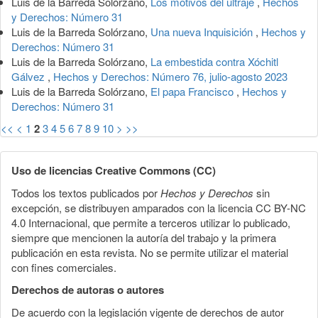
Luis de la Barreda Solórzano,
Los motivos del ultraje
,
Hechos
y Derechos: Número 31
Luis de la Barreda Solórzano,
Una nueva Inquisición
,
Hechos y
Derechos: Número 31
Luis de la Barreda Solórzano,
La embestida contra Xóchitl
Gálvez
,
Hechos y Derechos: Número 76, julio-agosto 2023
Luis de la Barreda Solórzano,
El papa Francisco
,
Hechos y
Derechos: Número 31
<<
<
1
2
3
4
5
6
7
8
9
10
>
>>
Uso de licencias Creative Commons (CC)
Todos los textos publicados por
Hechos y Derechos
sin
excepción, se distribuyen amparados con la licencia CC BY-NC
4.0 Internacional, que permite a terceros utilizar lo publicado,
siempre que mencionen la autoría del trabajo y la primera
publicación en esta revista. No se permite utilizar el material
con fines comerciales.
Derechos de autoras o autores
De acuerdo con la legislación vigente de derechos de autor