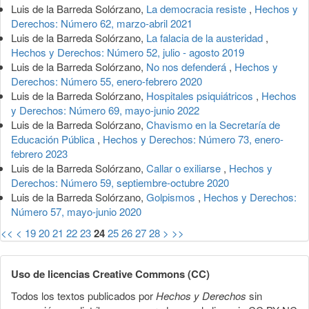
Luis de la Barreda Solórzano,
La democracia resiste
,
Hechos y
Derechos: Número 62, marzo-abril 2021
Luis de la Barreda Solórzano,
La falacia de la austeridad
,
Hechos y Derechos: Número 52, julio - agosto 2019
Luis de la Barreda Solórzano,
No nos defenderá
,
Hechos y
Derechos: Número 55, enero-febrero 2020
Luis de la Barreda Solórzano,
Hospitales psiquiátricos
,
Hechos
y Derechos: Número 69, mayo-junio 2022
Luis de la Barreda Solórzano,
Chavismo en la Secretaría de
Educación Pública
,
Hechos y Derechos: Número 73, enero-
febrero 2023
Luis de la Barreda Solórzano,
Callar o exiliarse
,
Hechos y
Derechos: Número 59, septiembre-octubre 2020
Luis de la Barreda Solórzano,
Golpismos
,
Hechos y Derechos:
Número 57, mayo-junio 2020
<<
<
19
20
21
22
23
24
25
26
27
28
>
>>
Uso de licencias Creative Commons (CC)
Todos los textos publicados por
Hechos y Derechos
sin