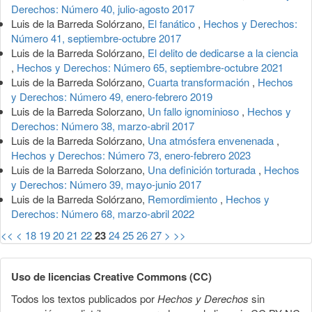
Derechos: Número 40, julio-agosto 2017
Luis de la Barreda Solórzano,
El fanático
,
Hechos y Derechos:
Número 41, septiembre-octubre 2017
Luis de la Barreda Solórzano,
El delito de dedicarse a la ciencia
,
Hechos y Derechos: Número 65, septiembre-octubre 2021
Luis de la Barreda Solórzano,
Cuarta transformación
,
Hechos
y Derechos: Número 49, enero-febrero 2019
Luis de la Barreda Solorzano,
Un fallo ignominioso
,
Hechos y
Derechos: Número 38, marzo-abril 2017
Luis de la Barreda Solórzano,
Una atmósfera envenenada
,
Hechos y Derechos: Número 73, enero-febrero 2023
Luis de la Barreda Solorzano,
Una definición torturada
,
Hechos
y Derechos: Número 39, mayo-junio 2017
Luis de la Barreda Solórzano,
Remordimiento
,
Hechos y
Derechos: Número 68, marzo-abril 2022
<<
<
18
19
20
21
22
23
24
25
26
27
>
>>
Uso de licencias Creative Commons (CC)
Todos los textos publicados por
Hechos y Derechos
sin