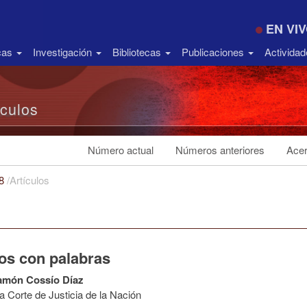
EN VI
icas
Investigación
Bibliotecas
Publicaciones
Activida
ículos
Número actual
Números anteriores
Acer
18
/
Artículos
os con palabras
amón Cossío Díaz
 Corte de Justicia de la Nación