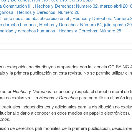
 Constitución III
,
Hechos y Derechos: Número 32, marzo-abril 201
engañosa
,
Hechos y Derechos: Número 26
el resto social estaba absorbido en él
,
Hechos y Derechos: Número 3
omo derecho humano
,
Hechos y Derechos: Número 64, julio-agosto 2
ionalidad y derechos humanos
,
Hechos y Derechos: Número 25
sin excepción, se distribuyen amparados con la licencia CC BY-NC 4.0 
o y la primera publicación en esta revista. No se permite utilizar el 
e autor
Hechos y Derechos
reconoce y respeta el derecho moral de las
orma no exclusiva— a
Hechos y Derechos
para permitir su difusión le
ractuales independientes y adicionales para la distribución no exclus
stitucional o darlo a conocer en otros medios en papel o electrónicos)
echos
.
smisión de derechos patrimoniales de la primera publicación, debidamen