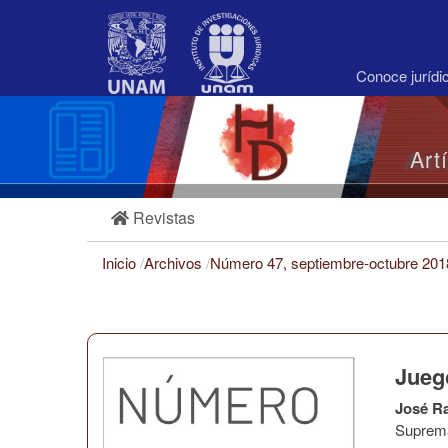
Navegación
principal
Contenido
principal
Conoce juríd
Barra
lateral
Art
Revistas
Inicio
/
Archivos
/
Número 47, septiembre-octubre 20
Jueg
José R
Suprema