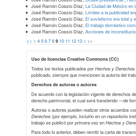
José Ramón Cossío Díaz,
La Ciudad de México en la
José Ramón Cossío Díaz,
Límites a la publicidad 
José Ramón Cossío Díaz,
El sovietismo era total y 
José Ramón Cossío Díaz,
El trabajo doméstico c
José Ramón Cossío Díaz,
Acciones de inconstituc
<<
<
4
5
6
7
8
9
10
11
12
13
>
>>
Uso de licencias Creative Commons (CC)
Todos los textos publicados por
Hechos y Derechos
publicado, siempre que mencionen la autoría del trabaj
Derechos de autoras o autores
De acuerdo con la legislación vigente de derechos d
derecho patrimonial, el cual será transferido —de f
Autoras o autores pueden realizar otros acuerdos cont
Derechos
(por ejemplo, incluirlo en un repositorio in
trabajo se publicó por primera vez en
Hechos y Der
Para todo lo anterior, deben remitir la carta de tran