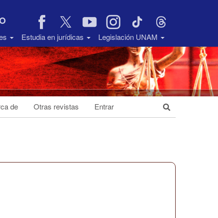
VO
des
Estudia en jurídicas
Legislación UNAM
ca de
Otras revistas
Entrar