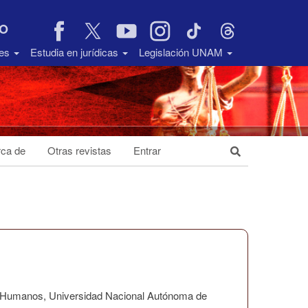
VO
des
Estudia en jurídicas
Legislación UNAM
ca de
Otras revistas
Entrar
os Humanos, Universidad Nacional Autónoma de