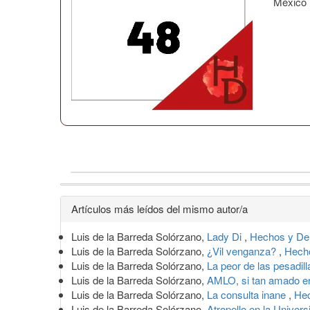
México
Detalles
Artículos más leídos del mismo autor/a
del
Luis de la Barreda Solórzano,
Lady Di
,
Hechos y Der
artículo
Luis de la Barreda Solórzano,
¿Vil venganza?
,
Hecho
Luis de la Barreda Solórzano,
La peor de las pesadil
Luis de la Barreda Solórzano,
AMLO, si tan amado e
Luis de la Barreda Solórzano,
La consulta inane
,
Hec
Luis de la Barreda Solórzano,
Atropello en la Unive