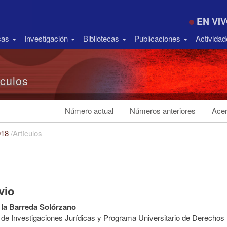
EN VI
icas
Investigación
Bibliotecas
Publicaciones
Activida
ículos
Número actual
Números anteriores
Acer
018
/
Artículos
vio
 la Barreda Solórzano
to de Investigaciones Jurídicas y Programa Universitario de Derech