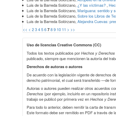
Luis de la Barreda Solórzano,
¿Y las víctimas?
,
Hec
Luis de la Barreda Solórzano,
Mariguana: sentido y s
Luis de la Barreda Solórzano,
Sobre los Libros de T
Luis de la Barreda Solórzano,
Alejandra Cuevas: pr
<<
<
2
3
4
5
6
7
8
9
10
11
>
>>
Uso de licencias Creative Commons (CC)
Todos los textos publicados por
Hechos y Derechos
publicado, siempre que mencionen la autoría del trabaj
Derechos de autoras o autores
De acuerdo con la legislación vigente de derechos d
derecho patrimonial, el cual será transferido —de f
Autoras o autores pueden realizar otros acuerdos cont
Derechos
(por ejemplo, incluirlo en un repositorio in
trabajo se publicó por primera vez en
Hechos y Der
Para todo lo anterior, deben remitir la carta de tran
Este formato debe ser remitido en PDF a través de l