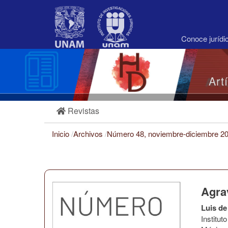
Navegación
principal
Contenido
principal
Conoce juríd
Barra
lateral
Art
Revistas
Inicio
/
Archivos
/
Número 48, noviembre-diciembre 2
Agra
Luis de
Institu