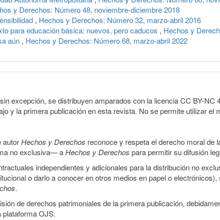
hos y Derechos: Número 48, noviembre-diciembre 2018
ensibilidad
,
Hechos y Derechos: Número 32, marzo-abril 2016
exto para educación básica: nuevos, pero caducos
,
Hechos y Derecho
esa aún
,
Hechos y Derechos: Número 68, marzo-abril 2022
sin excepción, se distribuyen amparados con la licencia CC BY-NC 4.0 
o y la primera publicación en esta revista. No se permite utilizar el 
e autor
Hechos y Derechos
reconoce y respeta el derecho moral de las
orma no exclusiva— a
Hechos y Derechos
para permitir su difusión le
ractuales independientes y adicionales para la distribución no exclus
stitucional o darlo a conocer en otros medios en papel o electrónicos)
echos
.
smisión de derechos patrimoniales de la primera publicación, debidamen
a plataforma OJS.