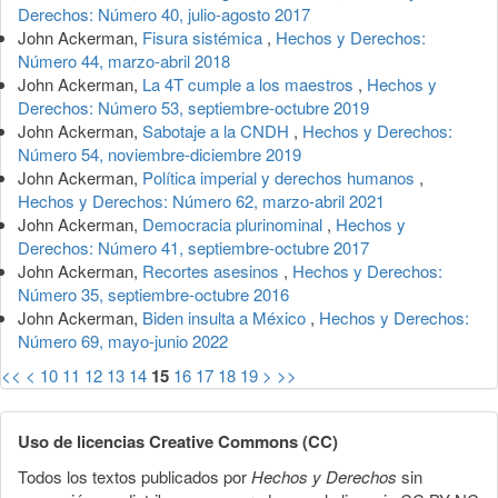
Derechos: Número 40, julio-agosto 2017
John Ackerman,
Fisura sistémica
,
Hechos y Derechos:
Número 44, marzo-abril 2018
John Ackerman,
La 4T cumple a los maestros
,
Hechos y
Derechos: Número 53, septiembre-octubre 2019
John Ackerman,
Sabotaje a la CNDH
,
Hechos y Derechos:
Número 54, noviembre-diciembre 2019
John Ackerman,
Política imperial y derechos humanos
,
Hechos y Derechos: Número 62, marzo-abril 2021
John Ackerman,
Democracia plurinominal
,
Hechos y
Derechos: Número 41, septiembre-octubre 2017
John Ackerman,
Recortes asesinos
,
Hechos y Derechos:
Número 35, septiembre-octubre 2016
John Ackerman,
Biden insulta a México
,
Hechos y Derechos:
Número 69, mayo-junio 2022
<<
<
10
11
12
13
14
15
16
17
18
19
>
>>
Uso de licencias Creative Commons (CC)
Todos los textos publicados por
Hechos y Derechos
sin