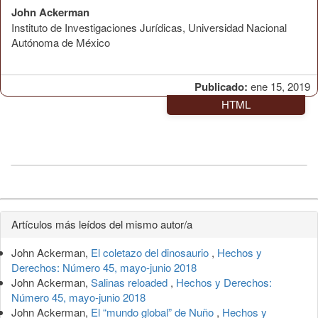
John Ackerman
Instituto de Investigaciones Jurídicas, Universidad Nacional
Autónoma de México
Publicado:
ene 15, 2019
HTML
Detalles
Artículos más leídos del mismo autor/a
del
John Ackerman,
El coletazo del dinosaurio
,
Hechos y
artículo
Derechos: Número 45, mayo-junio 2018
John Ackerman,
Salinas reloaded
,
Hechos y Derechos:
Número 45, mayo-junio 2018
John Ackerman,
El “mundo global” de Nuño
,
Hechos y