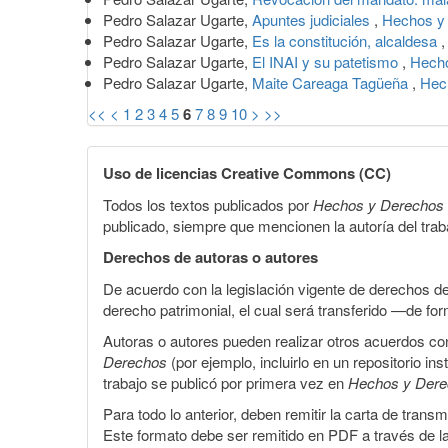
Pedro Salazar Ugarte,
Apuntes judiciales
,
Hechos y 
Pedro Salazar Ugarte,
Es la constitución, alcaldesa
Pedro Salazar Ugarte,
El INAI y su patetismo
,
Hecho
Pedro Salazar Ugarte,
Maite Careaga Tagüeña
,
Hec
<<
<
1
2
3
4
5
6
7
8
9
10
>
>>
Uso de licencias Creative Commons (CC)
Todos los textos publicados por
Hechos y Derechos
publicado, siempre que mencionen la autoría del trabaj
Derechos de autoras o autores
De acuerdo con la legislación vigente de derechos d
derecho patrimonial, el cual será transferido —de f
Autoras o autores pueden realizar otros acuerdos cont
Derechos
(por ejemplo, incluirlo en un repositorio in
trabajo se publicó por primera vez en
Hechos y Der
Para todo lo anterior, deben remitir la carta de tran
Este formato debe ser remitido en PDF a través de l