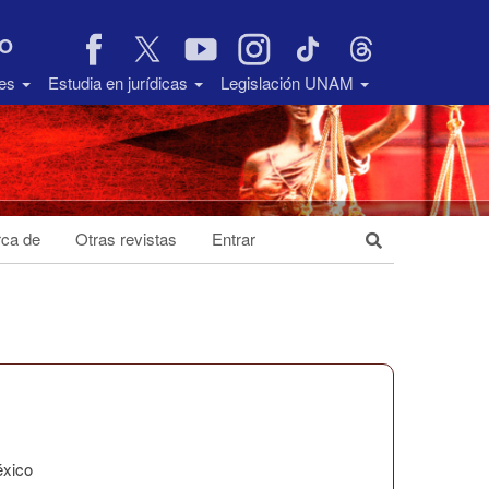
VO
des
Estudia en jurídicas
Legislación UNAM
ca de
Otras revistas
Entrar
éxico