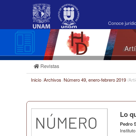
Navegación
principal
Contenido
principal
Conoce juríd
Barra
lateral
Art
Revistas
Inicio
/
Archivos
/
Número 49, enero-febrero 2019
/
Art
Lo q
Pedro S
Institu