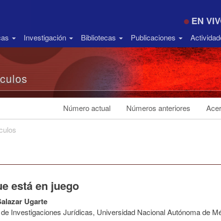
EN VI
icas
Investigación
Bibliotecas
Publicaciones
Activida
ículos
Número actual
Números anteriores
Acer
ículos
ue está en juego
alazar Ugarte
to de Investigaciones Jurídicas, Universidad Nacional Autónoma de M