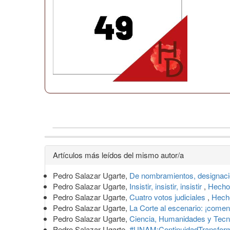
Detalles
Artículos más leídos del mismo autor/a
del
Pedro Salazar Ugarte,
De nombramientos, designac
artículo
Pedro Salazar Ugarte,
Insistir, insistir, insistir
,
Hechos
Pedro Salazar Ugarte,
Cuatro votos judiciales
,
Hecho
Pedro Salazar Ugarte,
La Corte al escenario: ¡com
Pedro Salazar Ugarte,
Ciencia, Humanidades y Tecn
Pedro Salazar Ugarte,
#UNAM:ContinuidadTransfor