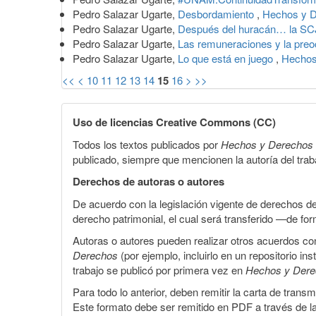
Pedro Salazar Ugarte,
Desbordamiento
,
Hechos y D
Pedro Salazar Ugarte,
Después del huracán… la SCJ
Pedro Salazar Ugarte,
Las remuneraciones y la preo
Pedro Salazar Ugarte,
Lo que está en juego
,
Hechos
<<
<
10
11
12
13
14
15
16
>
>>
Uso de licencias Creative Commons (CC)
Todos los textos publicados por
Hechos y Derechos
publicado, siempre que mencionen la autoría del trabaj
Derechos de autoras o autores
De acuerdo con la legislación vigente de derechos d
derecho patrimonial, el cual será transferido —de f
Autoras o autores pueden realizar otros acuerdos cont
Derechos
(por ejemplo, incluirlo en un repositorio in
trabajo se publicó por primera vez en
Hechos y Der
Para todo lo anterior, deben remitir la carta de tran
Este formato debe ser remitido en PDF a través de l