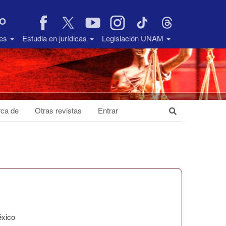
VO
des
Estudia en jurídicas
Legislación UNAM
ca de
Otras revistas
Entrar
éxico