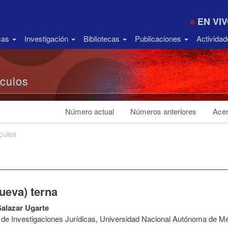
EN VI
icas
Investigación
Bibliotecas
Publicaciones
Activida
ículos
Número actual
Números anteriores
Acer
ículos
ueva) terna
alazar Ugarte
to de Investigaciones Jurídicas, Universidad Nacional Autónoma de M