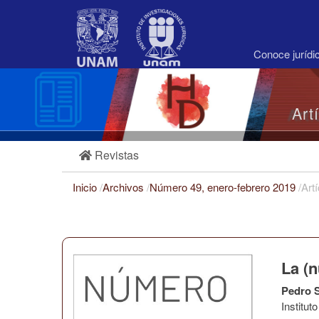
Navegación
principal
Contenido
principal
Conoce juríd
Barra
lateral
Art
Revistas
Inicio
/
Archivos
/
Número 49, enero-febrero 2019
/
Art
La (n
Pedro S
Institu