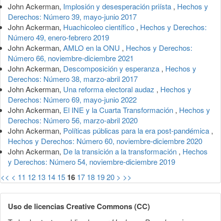
John Ackerman,
Implosión y desesperación priísta
,
Hechos y
Derechos: Número 39, mayo-junio 2017
John Ackerman,
Huachicoleo científico
,
Hechos y Derechos:
Número 49, enero-febrero 2019
John Ackerman,
AMLO en la ONU
,
Hechos y Derechos:
Número 66, noviembre-diciembre 2021
John Ackerman,
Descomposición y esperanza
,
Hechos y
Derechos: Número 38, marzo-abril 2017
John Ackerman,
Una reforma electoral audaz
,
Hechos y
Derechos: Número 69, mayo-junio 2022
John Ackerman,
El INE y la Cuarta Transformación
,
Hechos y
Derechos: Número 56, marzo-abril 2020
John Ackerman,
Políticas públicas para la era post-pandémica
,
Hechos y Derechos: Número 60, noviembre-diciembre 2020
John Ackerman,
De la transición a la transformación
,
Hechos
y Derechos: Número 54, noviembre-diciembre 2019
<<
<
11
12
13
14
15
16
17
18
19
20
>
>>
Uso de licencias Creative Commons (CC)