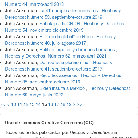
Número 44, marzo-abril 2018
John Ackerman,
La 4T cumple a los maestros
,
Hechos y
Derechos: Número 53, septiembre-octubre 2019
John Ackerman,
Sabotaje a la CNDH
,
Hechos y Derechos:
Número 54, noviembre-diciembre 2019
John Ackerman,
El “mundo global” de Nuño
,
Hechos y
Derechos: Número 40, julio-agosto 2017
John Ackerman,
Política imperial y derechos humanos
,
Hechos y Derechos: Número 62, marzo-abril 2021
John Ackerman,
Democracia plurinominal
,
Hechos y
Derechos: Número 41, septiembre-octubre 2017
John Ackerman,
Recortes asesinos
,
Hechos y Derechos:
Número 35, septiembre-octubre 2016
John Ackerman,
Biden insulta a México
,
Hechos y Derechos:
Número 69, mayo-junio 2022
<<
<
10
11
12
13
14
15
16
17
18
19
>
>>
Uso de licencias Creative Commons (CC)
Todos los textos publicados por
Hechos y Derechos
sin