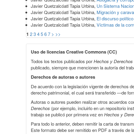
Javier Quetzalcóatl Tapia Urbina,
Un Sistema Naciona
Javier Quetzalcóatl Tapia Urbina,
Migración y carava
Javier Quetzalcóatl Tapia Urbina,
El discurso polític
Javier Quetzalcóatl Tapia Urbina,
Víctimas de la co
1
2
3
4
5
6
7
>
>>
Uso de licencias Creative Commons (CC)
Todos los textos publicados por
Hechos y Derechos
publicado, siempre que mencionen la autoría del trabaj
Derechos de autoras o autores
De acuerdo con la legislación vigente de derechos d
derecho patrimonial, el cual será transferido —de f
Autoras o autores pueden realizar otros acuerdos cont
Derechos
(por ejemplo, incluirlo en un repositorio in
trabajo se publicó por primera vez en
Hechos y Der
Para todo lo anterior, deben remitir la carta de tran
Este formato debe ser remitido en PDF a través de l