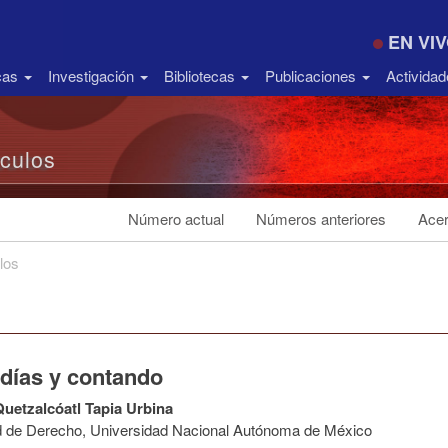
EN VI
icas
Investigación
Bibliotecas
Publicaciones
Activida
ículos
Número actual
Números anteriores
Acer
los
 días y contando
Quetzalcóatl Tapia Urbina
d de Derecho, Universidad Nacional Autónoma de México