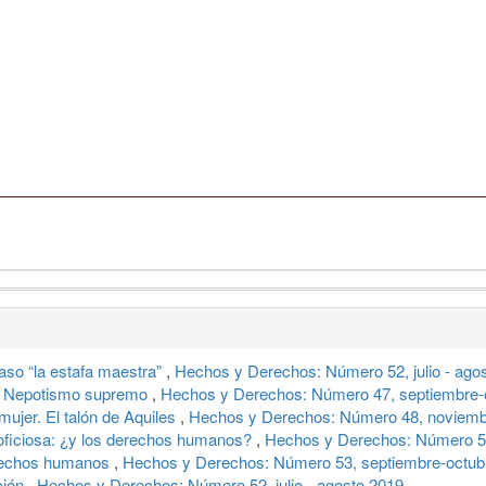
caso “la estafa maestra”
,
Hechos y Derechos: Número 52, julio - ago
al. Nepotismo supremo
,
Hechos y Derechos: Número 47, septiembre-
 mujer. El talón de Aquiles
,
Hechos y Derechos: Número 48, noviemb
 oficiosa: ¿y los derechos humanos?
,
Hechos y Derechos: Número 5
erechos humanos
,
Hechos y Derechos: Número 53, septiembre-octub
ción
,
Hechos y Derechos: Número 52, julio - agosto 2019