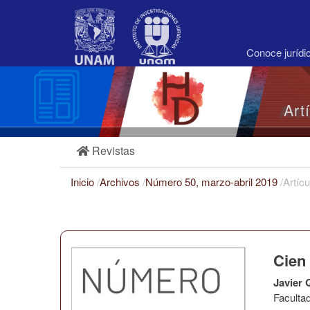
Navegación
principal
Contenido
principal
Conoce juríd
Barra
lateral
Art
Revistas
Inicio
/
Archivos
/
Número 50, marzo-abril 2019
/
Artícu
Cien
Javier 
Faculta