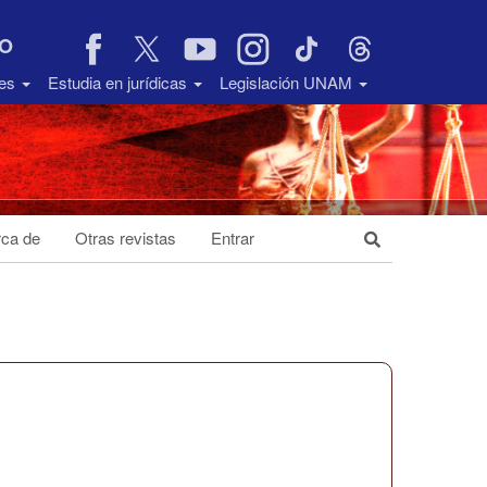
VO
des
Estudia en jurídicas
Legislación UNAM
ca de
Otras revistas
Entrar