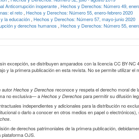
l Anticorrupción inoperante
,
Hechos y Derechos: Número 49, enero
nas: el reto
,
Hechos y Derechos: Número 55, enero-febrero 2020
o y la educación
,
Hechos y Derechos: Número 57, mayo-junio 2020
rrupción y derechos humanos
,
Hechos y Derechos: Número 55, enero
sin excepción, se distribuyen amparados con la licencia CC BY-NC 4.0 
o y la primera publicación en esta revista. No se permite utilizar el 
e autor
Hechos y Derechos
reconoce y respeta el derecho moral de las
orma no exclusiva— a
Hechos y Derechos
para permitir su difusión le
ractuales independientes y adicionales para la distribución no exclus
stitucional o darlo a conocer en otros medios en papel o electrónicos)
echos
.
smisión de derechos patrimoniales de la primera publicación, debidamen
a plataforma OJS.