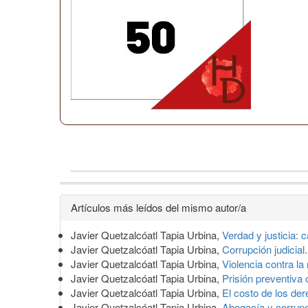
Detalles
Artículos más leídos del mismo autor/a
del
Javier Quetzalcóatl Tapia Urbina,
Verdad y justicia: 
artículo
Javier Quetzalcóatl Tapia Urbina,
Corrupción judici
Javier Quetzalcóatl Tapia Urbina,
Violencia contra la
Javier Quetzalcóatl Tapia Urbina,
Prisión preventiva
Javier Quetzalcóatl Tapia Urbina,
El costo de los d
Javier Quetzalcóatl Tapia Urbina,
Abogacía y corrup