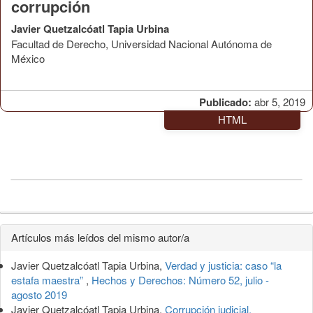
corrupción
Javier Quetzalcóatl Tapia Urbina
Facultad de Derecho, Universidad Nacional Autónoma de
México
Publicado:
abr 5, 2019
HTML
Detalles
Artículos más leídos del mismo autor/a
del
Javier Quetzalcóatl Tapia Urbina,
Verdad y justicia: caso “la
artículo
estafa maestra”
,
Hechos y Derechos: Número 52, julio -
agosto 2019
Javier Quetzalcóatl Tapia Urbina,
Corrupción judicial.